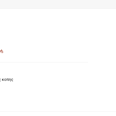
ή.
ς κοπης