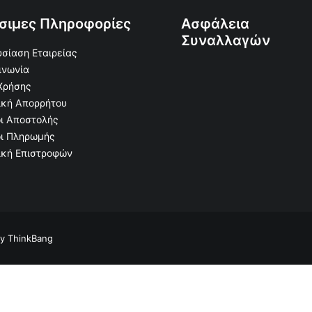
σιμες Πληροφορίες
Ασφάλεια
Συναλλαγών
σίαση Εταιρείας
ινωνία
Χρήσης
ική Απορρήτου
ι Αποστολής
ι Πληρωμής
ική Επιστροφών
Διαμαντογυαλόχαρτο ξηράς Φ 100 - Νο 3000
ΠΡΟΣΘΉΚΗ ΣΤΟ ΚΑΛΆΘΙ
€
14.99
Κωδικός:
by
ThinkBang