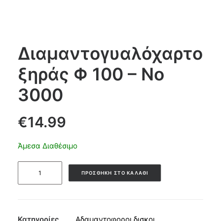
Products
search
Διαμαντογυαλόχαρτο
ξηράς Φ 100 – Νο
CART
3000
€
14.99
Άμεσα Διαθέσιμο
Διαμαντογυαλόχαρτο
ΠΡΟΣΘΉΚΗ ΣΤΟ ΚΑΛΆΘΙ
ξηράς
Φ
100
-
Κατηγορίες
Αδαμαντοφοροι δισκοι
,