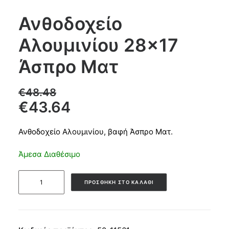
Ανθοδοχείο
Products
Αλουμινίου 28×17
search
Άσπρο Ματ
CART
€
48.48
€
43.64
Ανθοδοχείο Αλουμινίου, βαφή Άσπρο Ματ.
Άμεσα Διαθέσιμο
Ανθοδοχείο
ΠΡΟΣΘΉΚΗ ΣΤΟ ΚΑΛΆΘΙ
Αλουμινίου
28x17
Άσπρο