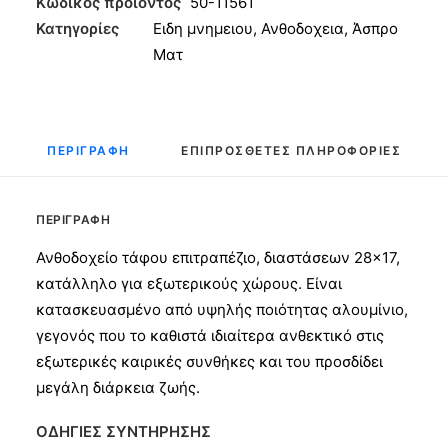
Ματ
Κωδικός προϊόντος
50-11561
ποσότητα
Κατηγορίες
Ειδη μνημειου
,
Ανθοδοχεια
,
Άσπρο
Ματ
ΠΕΡΙΓΡΑΦΉ
ΕΠΙΠΡΌΣΘΕΤΕΣ ΠΛΗΡΟΦΟΡΊΕΣ
ΠΕΡΙΓΡΑΦΉ
Ανθοδοχείο τάφου επιτραπέζιο, διαστάσεων 28×17,
κατάλληλο για εξωτερικούς χώρους. Είναι
κατασκευασμένο από υψηλής ποιότητας αλουμίνιο,
γεγονός που το καθιστά ιδιαίτερα ανθεκτικό στις
εξωτερικές καιρικές συνθήκες και του προσδίδει
μεγάλη διάρκεια ζωής.
ΟΔΗΓΙΕΣ ΣΥΝΤΗΡΗΣΗΣ