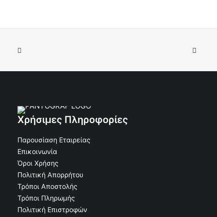
Κορνίζα Αλουμινίου 11x15 Οβάλ Λεία χωρίς Βάση
ΠΡΟΣΘΉΚΗ ΣΤΟ ΚΑΛΆΘΙ
Μπρονζέ
€
9.92
€
8.93
Κωδικός: 30-12370
Χρήσιμες Πληροφορίες
Παρουσίαση Εταιρείας
Επικοινωνία
Όροι Χρήσης
Πολιτική Απορρήτου
Τρόποι Αποστολής
Τρόποι Πληρωμής
Πολιτική Επιστροφών