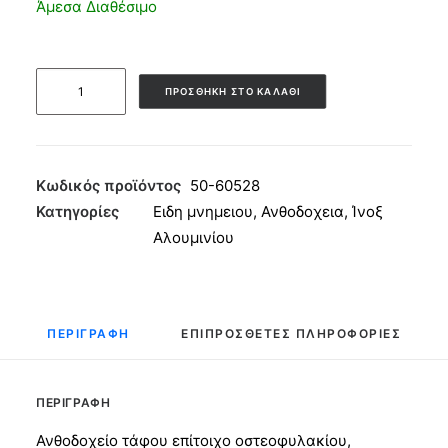
Άμεσα Διαθέσιμο
Ανθοδοχείο
ΠΡΟΣΘΉΚΗ ΣΤΟ ΚΑΛΆΘΙ
Αλουμινίου
Λείο
Επίτοιχο
Οστεοφυλακίου
Κωδικός προϊόντος
50-60528
28x11
Κατηγορίες
Ειδη μνημειου
,
Ανθοδοχεια
,
Ίνοξ
Ίνοξ
Αλουμινίου
ποσότητα
ΠΕΡΙΓΡΑΦΉ
ΕΠΙΠΡΌΣΘΕΤΕΣ ΠΛΗΡΟΦΟΡΊΕΣ
ΠΕΡΙΓΡΑΦΉ
Ανθοδοχείο τάφου επίτοιχο οστεοφυλακίου,