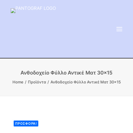
ΕΙΔΗ ΜΝΗΜΕΙΟΥ
Ανθοδοχείο Φύλλο Αντικέ Ματ 30×15
ΑΔΑΜΑΝΤΟΦΟΡΟΙ ΔΙΣΚΟΙ
Home
Προϊόντα
Ανθοδοχείο Φύλλο Αντικέ Ματ 30×15
ΠΡΟΪΟΝΤΑ ΜΑΡΜΆΡΟΥ
ΚΑΛΛΙΤΕΧΝΙΚΕΣ ΑΚΙΔΕΣ
ΕΡΓΑΛΕΙΑ & ΜΗΧΑΝΗΜΑΤΑ ΚΗΠΟΥ
ΠΡΟΣΦΟΡΆ!