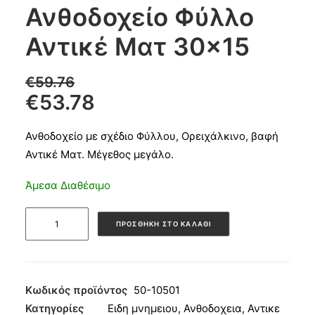
Ανθοδοχείο Φύλλο
Products
Αντικέ Ματ 30×15
search
€
59.76
€
53.78
CART
Ανθοδοχείο με σχέδιο Φύλλου, Ορειχάλκινο, βαφή
Αντικέ Ματ. Μέγεθος μεγάλο.
Άμεσα Διαθέσιμο
Ανθοδοχείο
ΠΡΟΣΘΉΚΗ ΣΤΟ ΚΑΛΆΘΙ
Φύλλο
Αντικέ
Ματ
30x15
Κωδικός προϊόντος
50-10501
ποσότητα
Κατηγορίες
Ειδη μνημειου
,
Ανθοδοχεια
,
Αντικε