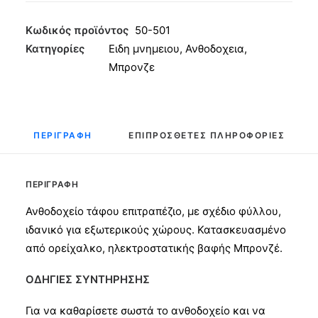
Μεγάλο
30x15
Κωδικός προϊόντος
50-501
ποσότητα
Κατηγορίες
Ειδη μνημειου
,
Ανθοδοχεια
,
Μπρονζε
ΠΕΡΙΓΡΑΦΉ
ΕΠΙΠΡΌΣΘΕΤΕΣ ΠΛΗΡΟΦΟΡΊΕΣ
ΠΕΡΙΓΡΑΦΉ
Ανθοδοχείο τάφου επιτραπέζιο, με σχέδιο φύλλου,
ιδανικό για εξωτερικούς χώρους. Κατασκευασμένο
από ορείχαλκο, ηλεκτροστατικής βαφής Μπρονζέ.
ΟΔΗΓΙΕΣ ΣΥΝΤΗΡΗΣΗΣ
Για να καθαρίσετε σωστά το ανθοδοχείο και να