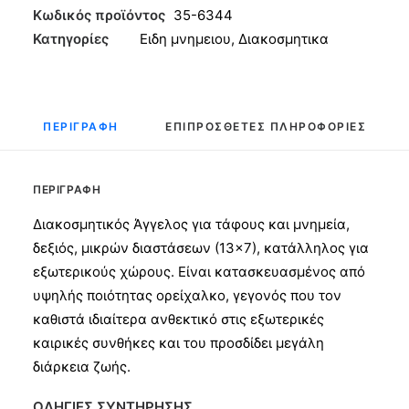
13x7
Κωδικός προϊόντος
35-6344
ποσότητα
Κατηγορίες
Ειδη μνημειου
,
Διακοσμητικα
ΠΕΡΙΓΡΑΦΉ
ΕΠΙΠΡΌΣΘΕΤΕΣ ΠΛΗΡΟΦΟΡΊΕΣ
ΠΕΡΙΓΡΑΦΉ
Διακοσμητικός Άγγελος για τάφους και μνημεία,
δεξιός, μικρών διαστάσεων (13×7), κατάλληλος για
εξωτερικούς χώρους. Είναι κατασκευασμένος από
υψηλής ποιότητας ορείχαλκο, γεγονός που τον
καθιστά ιδιαίτερα ανθεκτικό στις εξωτερικές
καιρικές συνθήκες και του προσδίδει μεγάλη
διάρκεια ζωής.
ΟΔΗΓΙΕΣ ΣΥΝΤΗΡΗΣΗΣ