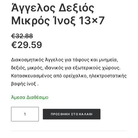
Άγγελος Δεξιός
Products
Μικρός Ίνοξ 13×7
search
€
32.88
€
29.59
CART
Διακοσμητικός Άγγελος για τάφους και μνημεία,
δεξιός, μικρός, ιδανικός για εξωτερικούς χώρους.
Κατασκευασμένος από ορείχαλκο, ηλεκτροστατικής
βαφής ίνοξ .
Άμεσα Διαθέσιμο
Άγγελος
ΠΡΟΣΘΉΚΗ ΣΤΟ ΚΑΛΆΘΙ
Δεξιός
Μικρός
Ίνοξ