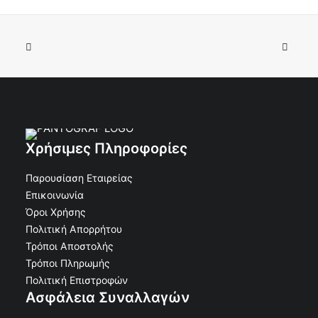
Κορνίζα Αλουμινίου 11x15 Οβάλ Λεία χωρίς Βάση
ΠΡΟΣΘΉΚΗ ΣΤΟ ΚΑΛΆΘΙ
Μπρονζέ
€
9.92
€
8.93
Κωδικός: 30-12370
Χρήσιμες Πληροφορίες
Παρουσίαση Εταιρείας
Επικοινωνία
Όροι Χρήσης
Πολιτική Απορρήτου
Τρόποι Αποστολής
Τρόποι Πληρωμής
Πολιτική Επιστροφών
Ασφάλεια Συναλλαγών