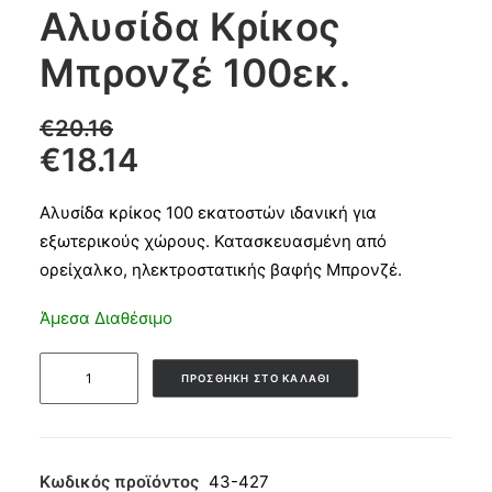
Αλυσίδα Κρίκος
Products
Μπρονζέ 100εκ.
search
€
20.16
€
18.14
CART
Αλυσίδα κρίκος 100 εκατοστών ιδανική για
εξωτερικούς χώρους. Κατασκευασμένη από
ορείχαλκο, ηλεκτροστατικής βαφής Μπρονζέ.
Άμεσα Διαθέσιμο
Αλυσίδα
ΠΡΟΣΘΉΚΗ ΣΤΟ ΚΑΛΆΘΙ
Κρίκος
Μπρονζέ
100εκ.
ποσότητα
Κωδικός προϊόντος
43-427