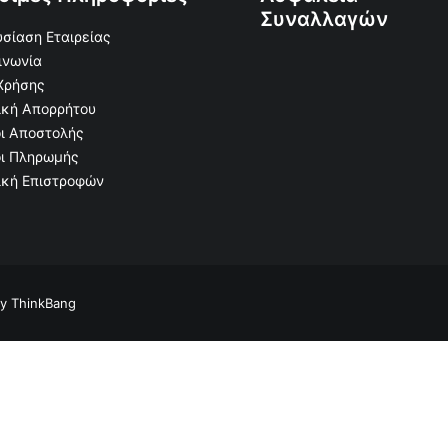
Συναλλαγών
σίαση Εταιρείας
ινωνία
Χρήσης
ική Απορρήτου
ι Αποστολής
ι Πληρωμής
ική Επιστροφών
by
ThinkBang