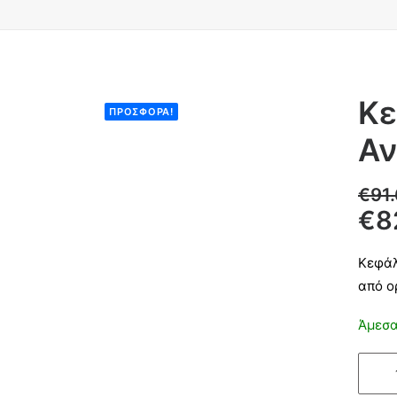
Κε
ΠΡΟΣΦΟΡΆ!
Αν
€
91
€
8
Κεφάλ
από ο
Άμεσα
Κεφάλ
Χριστ