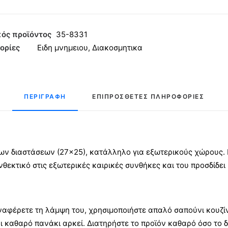
λο
νζέ
ός προϊόντος
35-8331
έ
ορίες
Ειδη μνημειου
,
Διακοσμητικα
ητα
ΠΕΡΙΓΡΑΦΉ
ΕΠΙΠΡΌΣΘΕΤΕΣ ΠΛΗΡΟΦΟΡΊΕΣ
λων διαστάσεων (27×25), κατάλληλο για εξωτερικούς χώρους.
νθεκτικό στις εξωτερικές καιρικές συνθήκες και του προσδίδει
ναφέρετε τη λάμψη του, χρησιμοποιήστε απαλό σαπούνι κουζίν
ι καθαρό πανάκι αρκεί. Διατηρήστε το προϊόν καθαρό όσο το 