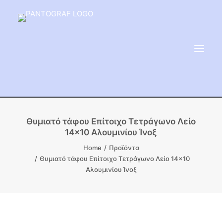
ΕΙΔΗ ΜΝΗΜΕΙΟΥ
Θυμιατό τάφου Επίτοιχο Τετράγωνο Λείο
14×10 Αλουμινίου Ίνοξ
ΑΔΑΜΑΝΤΟΦΟΡΟΙ ΔΙΣΚΟΙ
Home
Προϊόντα
ΠΡΟΪΟΝΤΑ ΜΑΡΜΆΡΟΥ
Θυμιατό τάφου Επίτοιχο Τετράγωνο Λείο 14×10
ΚΑΛΛΙΤΕΧΝΙΚΕΣ ΑΚΙΔΕΣ
Αλουμινίου Ίνοξ
ΕΡΓΑΛΕΙΑ & ΜΗΧΑΝΗΜΑΤΑ ΚΗΠΟΥ