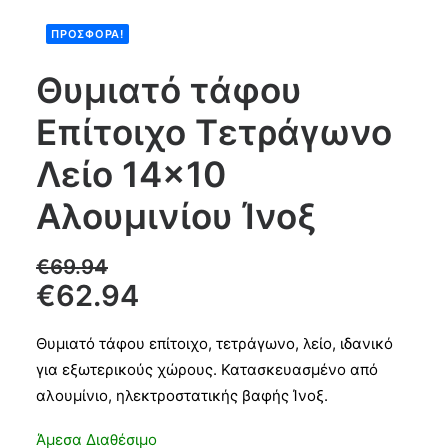
ΠΡΟΣΦΟΡΆ!
Products
search
Θυμιατό τάφου
Επίτοιχο Τετράγωνο
CART
Λείο 14×10
Αλουμινίου Ίνοξ
€
69.94
€
62.94
Θυμιατό τάφου επίτοιχο, τετράγωνο, λείο, ιδανικό
για εξωτερικούς χώρους. Κατασκευασμένο από
αλουμίνιο, ηλεκτροστατικής βαφής Ίνοξ.
Άμεσα Διαθέσιμο