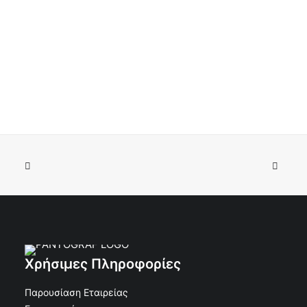
Ανθοδοχείο τάφου Λείο Λουλούδι 30x15
ΠΡΟΣΘΉΚΗ ΣΤΟ ΚΑΛΆΘΙ
€
168.96
€
152.06
Κωδικός: 50-520
Χρήσιμες Πληροφορίες
Παρουσίαση Εταιρείας