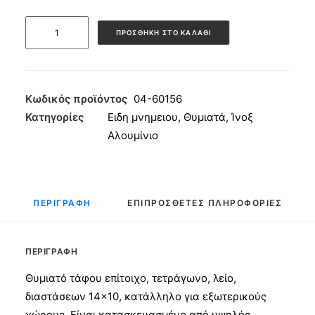
Θυμιατό
ΠΡΟΣΘΉΚΗ ΣΤΟ ΚΑΛΆΘΙ
τάφου
Επίτοιχο
Τετράγωνο
Λείο
Κωδικός προϊόντος
04-60156
14x10
Κατηγορίες
Ειδη μνημειου
,
Θυμιατά
,
Ίνοξ
Αλουμινίου
Αλουμίνιο
Ίνοξ
ποσότητα
ΠΕΡΙΓΡΑΦΉ
ΕΠΙΠΡΌΣΘΕΤΕΣ ΠΛΗΡΟΦΟΡΊΕΣ
ΠΕΡΙΓΡΑΦΉ
Θυμιατό τάφου επίτοιχο, τετράγωνο, λείο,
διαστάσεων 14×10, κατάλληλο για εξωτερικούς
χώρους. Είναι κατασκευασμένο από υψηλής