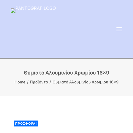
ΕΙΔΗ ΜΝΗΜΕΙΟΥ
Θυμιατό Αλουμινίου Χρωμίου 16×9
ΑΔΑΜΑΝΤΟΦΟΡΟΙ ΔΙΣΚΟΙ
Home
Προϊόντα
Θυμιατό Αλουμινίου Χρωμίου 16×9
ΠΡΟΪΟΝΤΑ ΜΑΡΜΆΡΟΥ
ΚΑΛΛΙΤΕΧΝΙΚΕΣ ΑΚΙΔΕΣ
ΕΡΓΑΛΕΙΑ & ΜΗΧΑΝΗΜΑΤΑ ΚΗΠΟΥ
ΠΡΟΣΦΟΡΆ!