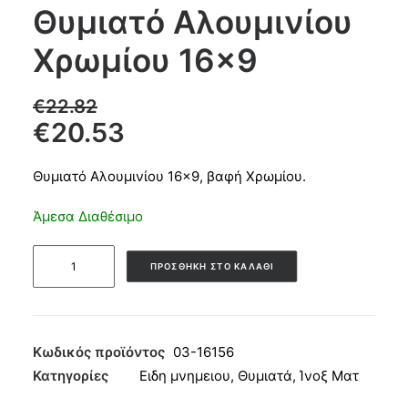
Θυμιατό Αλουμινίου
Products
Χρωμίου 16×9
search
€
22.82
€
20.53
CART
Θυμιατό Αλουμινίου 16×9, βαφή Χρωμίου.
Άμεσα Διαθέσιμο
Θυμιατό
ΠΡΟΣΘΉΚΗ ΣΤΟ ΚΑΛΆΘΙ
Αλουμινίου
Χρωμίου
16x9
ποσότητα
Κωδικός προϊόντος
03-16156
Κατηγορίες
Ειδη μνημειου
,
Θυμιατά
,
Ίνοξ Ματ