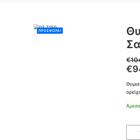
Θυ
ΠΡΟΣΦΟΡΆ!
Σα
€
10
€
9
Θυμια
ορείχ
Άμεσα
Θυμια
τάφο