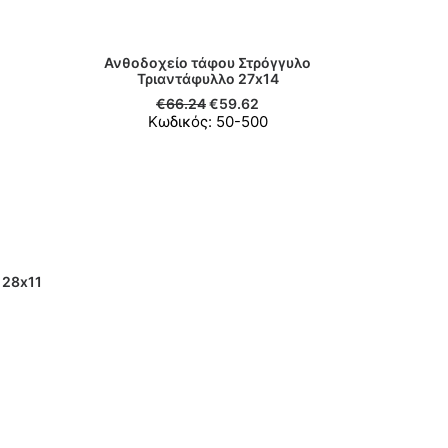
Ανθοδοχείο τάφου Στρόγγυλο
ΠΡΟΣΘΉΚΗ ΣΤΟ ΚΑΛΆΘΙ
Τριαντάφυλλο 27x14
€
66.24
€
59.62
Κωδικός: 50-500
Κορνίζα Άλο
χωρίς Βά
ΠΡΟΣ
Κω
 28x11
Ι