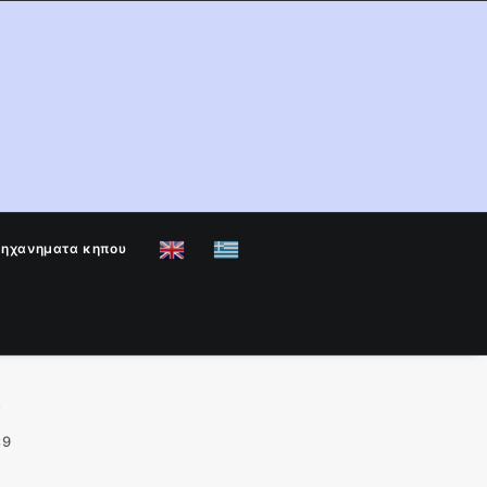
μηχανηματα κηπου
9
×9