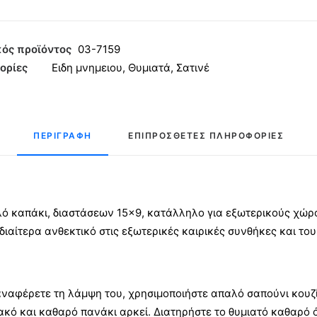
άγωνο
ι
ός προϊόντος
03-7159
έ
ορίες
Ειδη μνημειου
,
Θυμιατά
,
Σατινέ
ητα
ΠΕΡΙΓΡΑΦΉ
ΕΠΙΠΡΌΣΘΕΤΕΣ ΠΛΗΡΟΦΟΡΊΕΣ
πλό καπάκι, διαστάσεων 15×9, κατάλληλο για εξωτερικούς χώ
διαίτερα ανθεκτικό στις εξωτερικές καιρικές συνθήκες και του
αναφέρετε τη λάμψη του, χρησιμοποιήστε απαλό σαπούνι κουζί
ακό και καθαρό πανάκι αρκεί. Διατηρήστε το θυμιατό καθαρό 