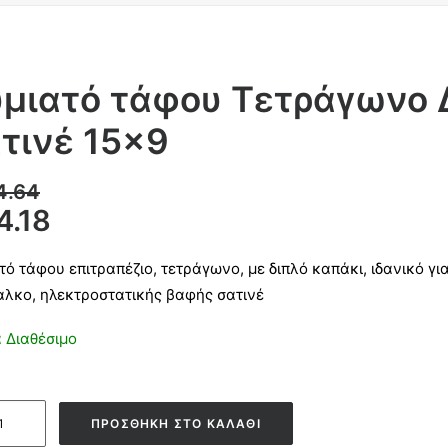
μιατό τάφου Τετράγωνο 
τινέ 15×9
4.64
4.18
τό τάφου επιτραπέζιο, τετράγωνο, με διπλό καπάκι, ιδανικό 
αλκο, ηλεκτροστατικής βαφής σατινέ
 Διαθέσιμο
τό
ΠΡΟΣΘΉΚΗ ΣΤΟ ΚΑΛΆΘΙ
υ