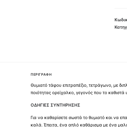
Τετρ
Διπλό
Καπάκ
Κωδικ
Σατιν
Κατηγ
15x9
ποσότ
ΠΕΡΙΓΡΑΦΉ
Θυμιατό τάφου επιτραπέζιο, τετράγωνο, με δι
ποιότητας ορείχαλκο, γεγονός που το καθιστά ι
ΟΔΗΓΙΕΣ ΣΥΝΤΗΡΗΣΗΣ
Για να καθαρίσετε σωστά το θυμιατό και να επ
καλά. Έπειτα, ένα απλό καθάρισμα με ένα μαλ