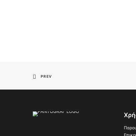
PREV
Χρή
Παρου
Επικο