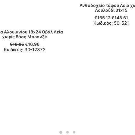
Ανθοδοχείο τάφου Λείο χ
ΠΡΟΣΘΉΚΗ ΣΤΟ ΚΑΛΆΘ
Λουλούδι 31x15
€
165.12
€
148.61
Κωδικός: 50-521
α Αλουμινίου 18x24 Οβάλ Λεία
ΠΡΟΣΘΉΚΗ ΣΤΟ ΚΑΛΆΘΙ
χωρίς Βάση Μπρονζέ
€
18.85
€
16.96
Κωδικός: 30-12372