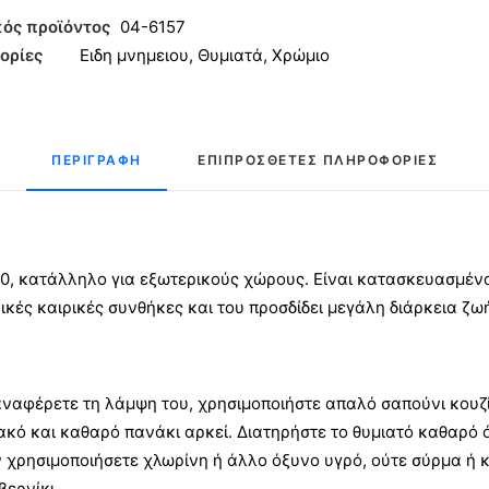
ου
ός προϊόντος
04-6157
ορίες
Ειδη μνημειου
,
Θυμιατά
,
Χρώμιο
ητα
ΠΕΡΙΓΡΑΦΉ
ΕΠΙΠΡΌΣΘΕΤΕΣ ΠΛΗΡΟΦΟΡΊΕΣ
×10, κατάλληλο για εξωτερικούς χώρους. Είναι κατασκευασμέν
ρικές καιρικές συνθήκες και του προσδίδει μεγάλη διάρκεια ζω
αναφέρετε τη λάμψη του, χρησιμοποιήστε απαλό σαπούνι κουζί
ακό και καθαρό πανάκι αρκεί. Διατηρήστε το θυμιατό καθαρό 
 χρησιμοποιήσετε χλωρίνη ή άλλο όξυνο υγρό, ούτε σύρμα ή κ
βερνίκι.