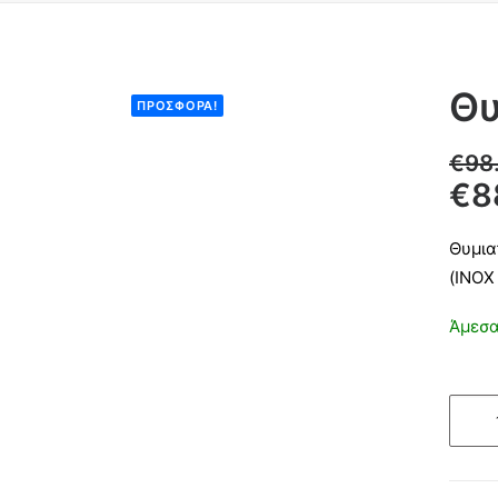
Θυ
ΠΡΟΣΦΟΡΆ!
€
98
€
8
Θυμια
(INOX
Άμεσα
Θυμια
τάφο
Επίτοι
Λείο