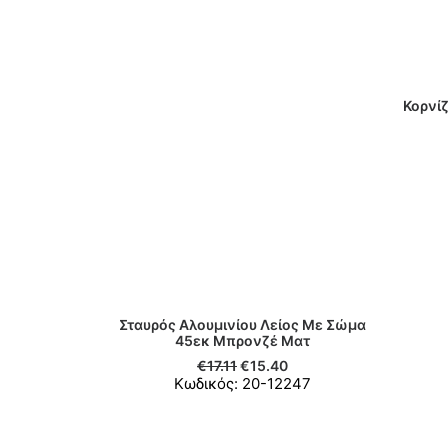
Κορνίζ
Σταυρός Αλουμινίου Λείος Με Σώμα
ΠΡΟΣΘΉΚΗ ΣΤΟ ΚΑΛΆΘΙ
45εκ Μπρονζέ Ματ
€
17.11
€
15.40
Κωδικός: 20-12247