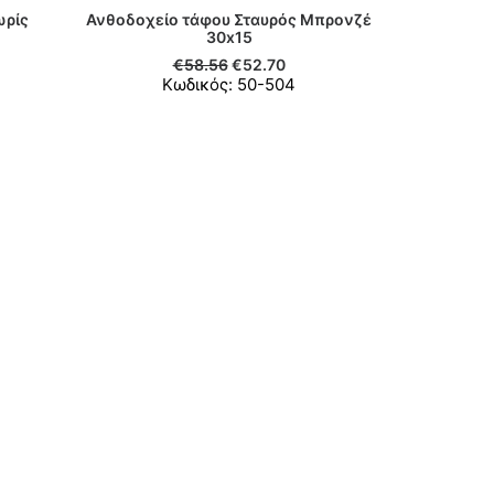
ωρίς
Ανθοδοχείο τάφου Σταυρός Μπρονζέ
Ι
ΠΡΟΣΘΉΚΗ ΣΤΟ ΚΑΛΆΘΙ
30x15
€
58.56
€
52.70
Κωδικός: 50-504
Ανθοδο
Οστεοφ
ΠΡΟΣ
Κ