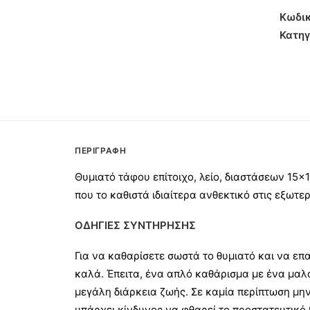
Χρωμί
Κωδικ
15x10
Κατηγ
ποσότ
ΠΕΡΙΓΡΑΦΉ
Θυμιατό τάφου επίτοιχο, λείο, διαστάσεων 15
που το καθιστά ιδιαίτερα ανθεκτικό στις εξωτε
ΟΔΗΓΙΕΣ ΣΥΝΤΗΡΗΣΗΣ
Για να καθαρίσετε σωστά το θυμιατό και να επ
καλά. Έπειτα, ένα απλό καθάρισμα με ένα μαλ
μεγάλη διάρκεια ζωής. Σε καμία περίπτωση μην
υπάρχει κίνδυνος να φθαρεί το προστατευτικό 