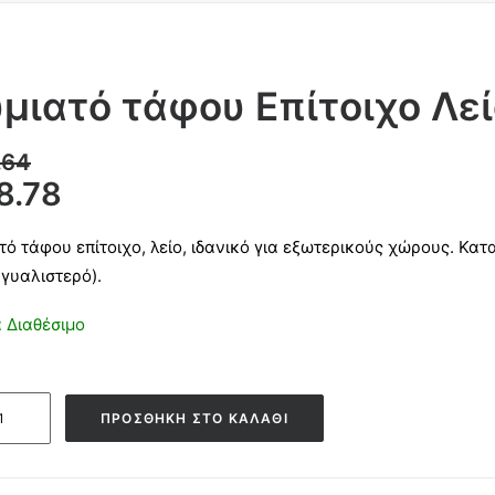
μιατό τάφου Επίτοιχο Λε
.64
8.78
τό τάφου επίτοιχο, λείο, ιδανικό για εξωτερικούς χώρους. Κ
 γυαλιστερό).
 Διαθέσιμο
τό
ΠΡΟΣΘΉΚΗ ΣΤΟ ΚΑΛΆΘΙ
υ
χο