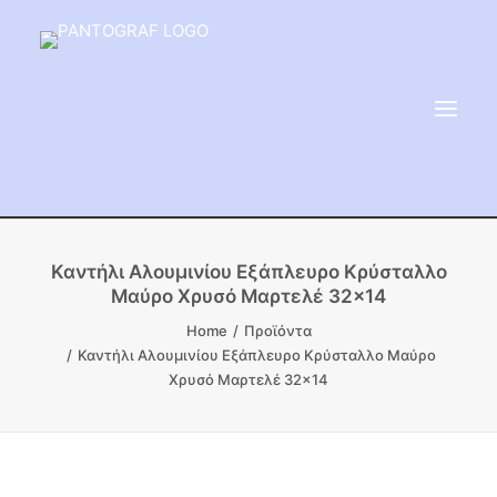
ΕΙΔΗ ΜΝΗΜΕΙΟΥ
Καντήλι Αλουμινίου Εξάπλευρο Κρύσταλλο
Μαύρο Χρυσό Μαρτελέ 32×14
ΑΔΑΜΑΝΤΟΦΟΡΟΙ ΔΙΣΚΟΙ
Home
Προϊόντα
ΠΡΟΪΟΝΤΑ ΜΑΡΜΆΡΟΥ
Καντήλι Αλουμινίου Εξάπλευρο Κρύσταλλο Μαύρο
ΚΑΛΛΙΤΕΧΝΙΚΕΣ ΑΚΙΔΕΣ
Χρυσό Μαρτελέ 32×14
ΕΡΓΑΛΕΙΑ & ΜΗΧΑΝΗΜΑΤΑ ΚΗΠΟΥ