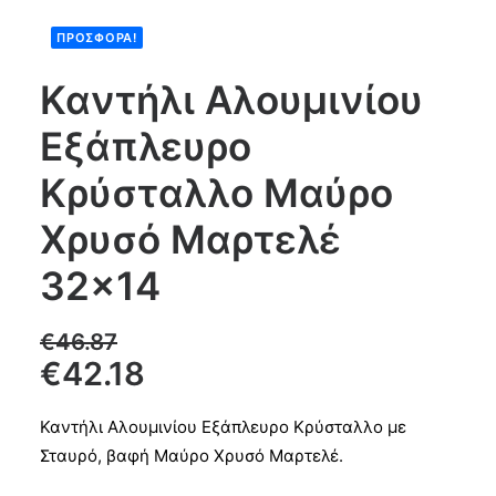
ΠΡΟΣΦΟΡΆ!
Products
search
Καντήλι Αλουμινίου
Εξάπλευρο
CART
Κρύσταλλο Μαύρο
Χρυσό Μαρτελέ
32×14
€
46.87
€
42.18
Καντήλι Αλουμινίου Εξάπλευρο Κρύσταλλο με
Σταυρό, βαφή Μαύρο Χρυσό Μαρτελέ.