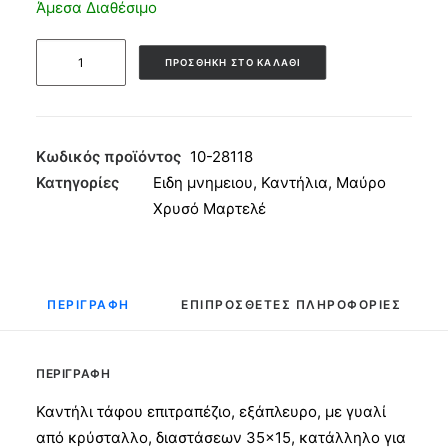
Άμεσα Διαθέσιμο
Καντήλι
ΠΡΟΣΘΉΚΗ ΣΤΟ ΚΑΛΆΘΙ
Αλουμινίου
Εξάπλευρο
Κρύσταλλο
Μαύρο
Κωδικός προϊόντος
10-28118
Χρυσό
Κατηγορίες
Ειδη μνημειου
,
Καντήλια
,
Μαύρο
Μαρτελέ
Χρυσό Μαρτελέ
32x14
ποσότητα
ΠΕΡΙΓΡΑΦΉ
ΕΠΙΠΡΌΣΘΕΤΕΣ ΠΛΗΡΟΦΟΡΊΕΣ
ΠΕΡΙΓΡΑΦΉ
Καντήλι τάφου επιτραπέζιο, εξάπλευρο, με γυαλί
από κρύσταλλο, διαστάσεων 35×15, κατάλληλο για