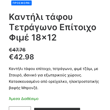
ΠΡΟΣΦΟΡΆ!
Products
Καντήλι τάφου
search
Τετράγωνο Επίτοιχο
CART
Φιμέ 18×12
€
47.76
€
42.98
Καντήλι τάφου επίτοιχο, τετράγωνο, φιμέ τζάμι, με
Σταυρό, ιδανικό για εξωτερικούς χώρους.
Κατασκευασμένο από ορείχαλκο, ηλεκτροστατικής
βαφής Μπρονζέ.
Άμεσα Διαθέσιμο
Καντήλι