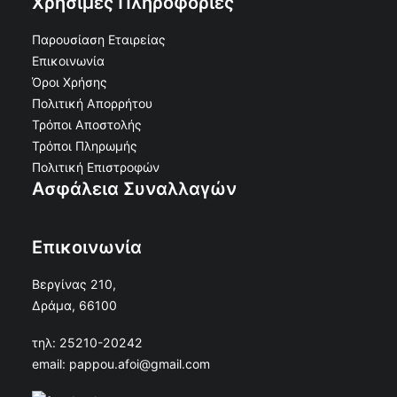
Χρήσιμες Πληροφορίες
Ανθοδοχείο Αλουμινίου Λείο 28x11 Μπρονζέ Ματ
ΠΡΟΣΘΉΚΗ ΣΤΟ ΚΑΛΆΘΙ
Παρουσίαση Εταιρείας
€
37.20
€
33.48
Επικοινωνία
Κωδικός: 50-12524
Όροι Χρήσης
Πολιτική Απορρήτου
Τρόποι Αποστολής
Τρόποι Πληρωμής
Πολιτική Επιστροφών
Ασφάλεια Συναλλαγών
Επικοινωνία
Βεργίνας 210,
Δράμα, 66100
τηλ: 25210-20242
email: pappou.afoi@gmail.com