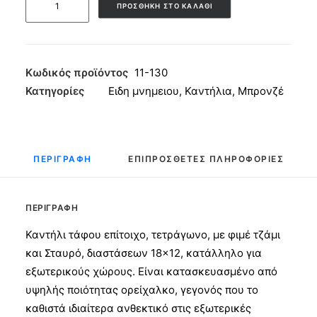
ΠΡΟΣΘΉΚΗ ΣΤΟ ΚΑΛΆΘΙ
τάφου
Τετράγωνο
Επίτοιχο
Φιμέ
Κωδικός προϊόντος
11-130
18x12
Κατηγορίες
Ειδη μνημειου
,
Καντήλια
,
Μπρονζέ
ποσότητα
ΠΕΡΙΓΡΑΦΉ
ΕΠΙΠΡΌΣΘΕΤΕΣ ΠΛΗΡΟΦΟΡΊΕΣ
ΠΕΡΙΓΡΑΦΉ
Καντήλι τάφου επίτοιχο, τετράγωνο, με φιμέ τζάμι
και Σταυρό, διαστάσεων 18×12, κατάλληλο για
εξωτερικούς χώρους. Είναι κατασκευασμένο από
υψηλής ποιότητας ορείχαλκο, γεγονός που το
καθιστά ιδιαίτερα ανθεκτικό στις εξωτερικές