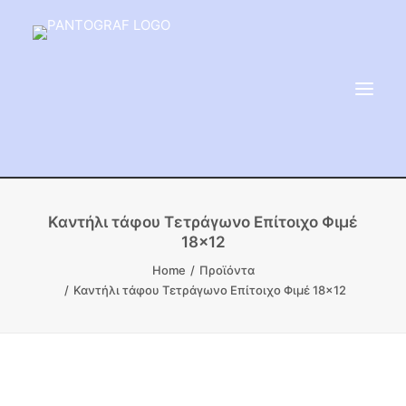
ΕΙΔΗ ΜΝΗΜΕΙΟΥ
Καντήλι τάφου Τετράγωνο Επίτοιχο Φιμέ
18×12
ΑΔΑΜΑΝΤΟΦΟΡΟΙ ΔΙΣΚΟΙ
Home
Προϊόντα
ΠΡΟΪΟΝΤΑ ΜΑΡΜΆΡΟΥ
Καντήλι τάφου Τετράγωνο Επίτοιχο Φιμέ 18×12
ΚΑΛΛΙΤΕΧΝΙΚΕΣ ΑΚΙΔΕΣ
ΕΡΓΑΛΕΙΑ & ΜΗΧΑΝΗΜΑΤΑ ΚΗΠΟΥ