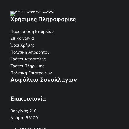
Χρήσιμες Πληροφορίες
Παρουσίαση Εταιρείας
Επικοινωνία
Όροι Χρήσης
Πολιτική Απορρήτου
Τρόποι Αποστολής
Σταυρός Αλουμινίου Λείος Με Σώμα 45εκ Μπρονζέ
Τρόποι Πληρωμής
ΠΡΟΣΘΉΚΗ ΣΤΟ ΚΑΛΆΘΙ
Ματ
Πολιτική Επιστροφών
€
17.11
€
15.40
Κωδικός: 20-12247
Ασφάλεια Συναλλαγών
Επικοινωνία
Βεργίνας 210,
Δράμα, 66100