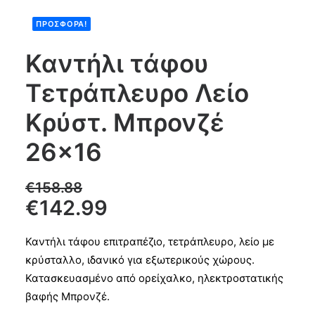
ΠΡΟΣΦΟΡΆ!
Products
search
Καντήλι τάφου
Τετράπλευρο Λείο
CART
Κρύστ. Μπρονζέ
26×16
€
158.88
€
142.99
Καντήλι τάφου επιτραπέζιο, τετράπλευρο, λείο με
κρύσταλλο, ιδανικό για εξωτερικούς χώρους.
Κατασκευασμένο από ορείχαλκο, ηλεκτροστατικής
βαφής Μπρονζέ.