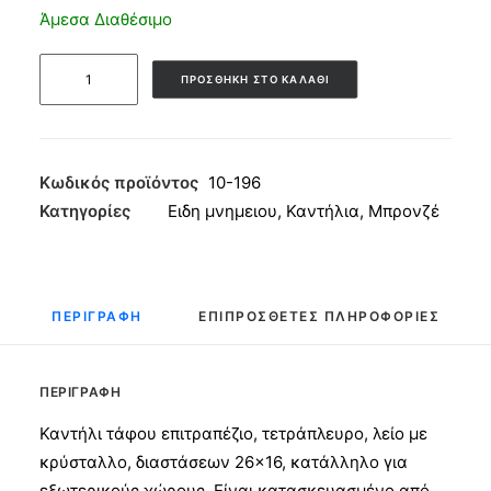
Άμεσα Διαθέσιμο
Καντήλι
ΠΡΟΣΘΉΚΗ ΣΤΟ ΚΑΛΆΘΙ
τάφου
Τετράπλευρο
Λείο
Κρύστ.
Κωδικός προϊόντος
10-196
Μπρονζέ
Κατηγορίες
Ειδη μνημειου
,
Καντήλια
,
Μπρονζέ
26x16
ποσότητα
ΠΕΡΙΓΡΑΦΉ
ΕΠΙΠΡΌΣΘΕΤΕΣ ΠΛΗΡΟΦΟΡΊΕΣ
ΠΕΡΙΓΡΑΦΉ
Καντήλι τάφου επιτραπέζιο, τετράπλευρο, λείο με
κρύσταλλο, διαστάσεων 26×16, κατάλληλο για
εξωτερικούς χώρους. Είναι κατασκευασμένο από