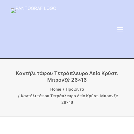
ΕΙΔΗ ΜΝΗΜΕΙΟΥ
Καντήλι τάφου Τετράπλευρο Λείο Κρύστ.
Μπρονζέ 26×16
ΑΔΑΜΑΝΤΟΦΟΡΟΙ ΔΙΣΚΟΙ
Home
Προϊόντα
ΠΡΟΪΟΝΤΑ ΜΑΡΜΆΡΟΥ
Καντήλι τάφου Τετράπλευρο Λείο Κρύστ. Μπρονζέ
ΚΑΛΛΙΤΕΧΝΙΚΕΣ ΑΚΙΔΕΣ
26×16
ΕΡΓΑΛΕΙΑ & ΜΗΧΑΝΗΜΑΤΑ ΚΗΠΟΥ