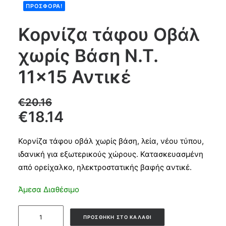
ΠΡΟΣΦΟΡΆ!
Products
Κορνίζα τάφου Οβάλ
search
χωρίς Βάση Ν.Τ.
CART
11×15 Αντικέ
€
20.16
€
18.14
Κορνίζα τάφου οβάλ χωρίς βάση, λεία, νέου τύπου,
ιδανική για εξωτερικούς χώρους. Κατασκευασμένη
από ορείχαλκο, ηλεκτροστατικής βαφής αντικέ.
Άμεσα Διαθέσιμο
Κορνίζα
ΠΡΟΣΘΉΚΗ ΣΤΟ ΚΑΛΆΘΙ
τάφου