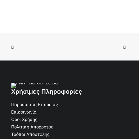
Κορνίζα τάφου Αλουμίνιο Οβάλ χωρίς Βάση Μαύρο
ΠΡΟΣΘΉΚΗ ΣΤΟ ΚΑΛΆΘΙ
Ν.Τ. 11x15
€
9.92
€
8.93
Κωδικός: 30-14370
Χρήσιμες Πληροφορίες
Παρουσίαση Εταιρείας
Επικοινωνία
Όροι Χρήσης
Πολιτική Απορρήτου
Τρόποι Αποστολής