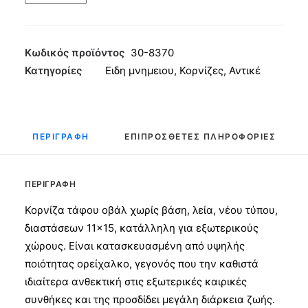
Οβάλ
χωρίς
Βάση
Κωδικός προϊόντος
30-8370
Ν.Τ.
Κατηγορίες
Ειδη μνημειου
,
Κορνίζες
,
Αντικέ
11x15
Αντικέ
ποσότητα
ΠΕΡΙΓΡΑΦΉ
ΕΠΙΠΡΌΣΘΕΤΕΣ ΠΛΗΡΟΦΟΡΊΕΣ
ΠΕΡΙΓΡΑΦΉ
Κορνίζα τάφου οβάλ χωρίς βάση, λεία, νέου τύπου,
διαστάσεων 11×15, κατάλληλη για εξωτερικούς
χώρους. Είναι κατασκευασμένη από υψηλής
ποιότητας ορείχαλκο, γεγονός που την καθιστά
ιδιαίτερα ανθεκτική στις εξωτερικές καιρικές
συνθήκες και της προσδίδει μεγάλη διάρκεια ζωής.