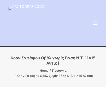
ΕΙΔΗ ΜΝΗΜΕΙΟΥ
Κορνίζα τάφου Οβάλ χωρίς Βάση Ν.Τ. 11×15
Αντικέ
ΑΔΑΜΑΝΤΟΦΟΡΟΙ ΔΙΣΚΟΙ
Home
Προϊόντα
ΠΡΟΪΟΝΤΑ ΜΑΡΜΆΡΟΥ
Κορνίζα τάφου Οβάλ χωρίς Βάση Ν.Τ. 11×15 Αντικέ
ΚΑΛΛΙΤΕΧΝΙΚΕΣ ΑΚΙΔΕΣ
ΕΡΓΑΛΕΙΑ & ΜΗΧΑΝΗΜΑΤΑ ΚΗΠΟΥ