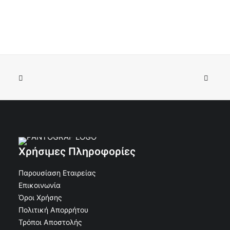
Ανθοδοχείο τάφου Στρόγγυλο Τριαντάφυλλο 27x14
ΠΡΟΣΘΉΚΗ ΣΤΟ ΚΑΛΆΘΙ
€
66.24
€
59.62
Κωδικός: 50-500
Χρήσιμες Πληροφορίες
Παρουσίαση Εταιρείας
Επικοινωνία
Όροι Χρήσης
Πολιτική Απορρήτου
Τρόποι Αποστολής