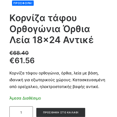
ΠΡΟΣΦΟΡΆ!
Products
Κορνίζα τάφου
search
Ορθογώνια Όρθια
CART
Λεία 18×24 Αντικέ
€
68.40
€
61.56
Κορνίζα τάφου ορθογώνια, όρθια, λεία με βάση,
ιδανική για εξωτερικούς χώρους. Κατασκευασμένη
από ορείχαλκο, ηλεκτροστατικής βαφής αντικέ.
Άμεσα Διαθέσιμο
Κορνίζα
ΠΡΟΣΘΉΚΗ ΣΤΟ ΚΑΛΆΘΙ
τάφου