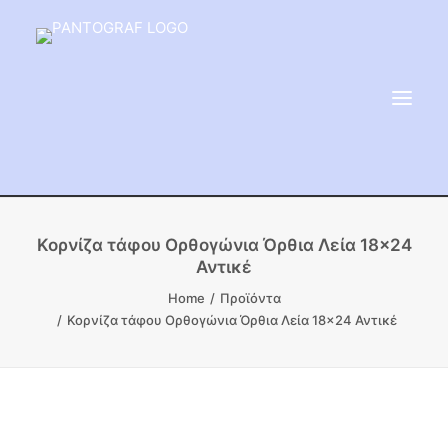
ΕΙΔΗ ΜΝΗΜΕΙΟΥ
Κορνίζα τάφου Ορθογώνια Όρθια Λεία 18×24
Αντικέ
ΑΔΑΜΑΝΤΟΦΟΡΟΙ ΔΙΣΚΟΙ
Home
Προϊόντα
ΠΡΟΪΟΝΤΑ ΜΑΡΜΆΡΟΥ
Κορνίζα τάφου Ορθογώνια Όρθια Λεία 18×24 Αντικέ
ΚΑΛΛΙΤΕΧΝΙΚΕΣ ΑΚΙΔΕΣ
ΕΡΓΑΛΕΙΑ & ΜΗΧΑΝΗΜΑΤΑ ΚΗΠΟΥ