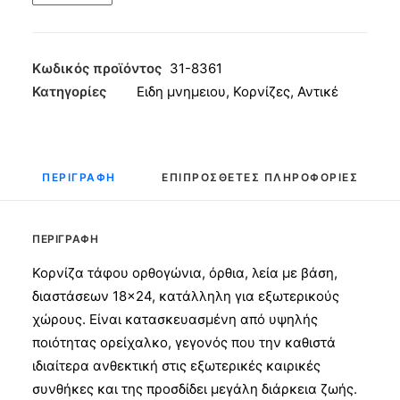
Ορθογώνια
Όρθια
Λεία
Κωδικός προϊόντος
31-8361
18x24
Κατηγορίες
Ειδη μνημειου
,
Κορνίζες
,
Αντικέ
Αντικέ
ποσότητα
ΠΕΡΙΓΡΑΦΉ
ΕΠΙΠΡΌΣΘΕΤΕΣ ΠΛΗΡΟΦΟΡΊΕΣ
ΠΕΡΙΓΡΑΦΉ
Κορνίζα τάφου ορθογώνια, όρθια, λεία με βάση,
διαστάσεων 18×24, κατάλληλη για εξωτερικούς
χώρους. Είναι κατασκευασμένη από υψηλής
ποιότητας ορείχαλκο, γεγονός που την καθιστά
ιδιαίτερα ανθεκτική στις εξωτερικές καιρικές
συνθήκες και της προσδίδει μεγάλη διάρκεια ζωής.