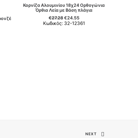
Κορνίζα Αλουμινίου 18χ24 Ορθογώνια
Όρθια Λεία με Βάση πλάγια
ΠΡΟΣΘΉΚΗ ΣΤΟ ΚΑΛΆΘΙ
€
27.28
€
24.55
ρονζέ
Ανθοδοχε
Κωδικός: 32-12361
Ι
ΠΡΟΣ
Κ
NEXT