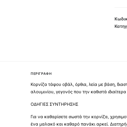
Αλουμ
Οβάλ
Όρθια
Κωδικ
Λεία
Κατηγ
13x18
Μαύρ
Χρυσ
Μαρτε
ποσότ
ΠΕΡΙΓΡΑΦΉ
Κορνίζα τάφου οβάλ, όρθια, λεία με βάση, δι
αλουμινίου, γεγονός που την καθιστά ιδιαίτερα
ΟΔΗΓΙΕΣ ΣΥΝΤΗΡΗΣΗΣ
Για να καθαρίσετε σωστά την κορνίζα, χρησιμο
ένα μαλακό και καθαρό πανάκι αρκεί. Διατηρή