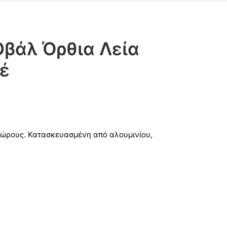
Οβάλ Όρθια Λεία
έ
ς χώρους. Κατασκευασμένη από αλουμινίου,