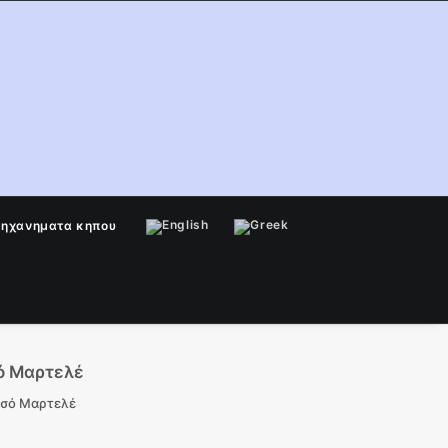
μηχανηματα κηπου
ό Μαρτελέ
υσό Μαρτελέ