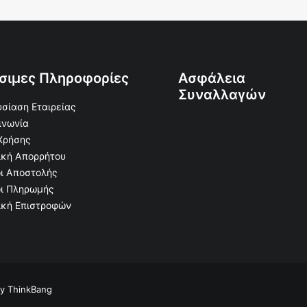
σιμες Πληροφορίες
Ασφάλεια
Συναλλαγών
σίαση Εταιρείας
ινωνία
Χρήσης
ική Απορρήτου
ι Αποστολής
ι Πληρωμής
ική Επιστροφών
by
ThinkBang