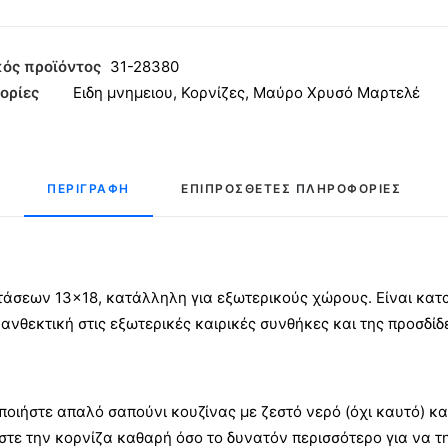
ινίου
ός προϊόντος
31-28380
ορίες
Ειδη μνημειου
,
Κορνίζες
,
Μαύρο Χρυσό Μαρτελέ
ο
ό
ΠΕΡΙΓΡΑΦΉ
ΕΠΙΠΡΌΣΘΕΤΕΣ ΠΛΗΡΟΦΟΡΊΕΣ
λέ
ητα
αστάσεων 13×18, κατάλληλη για εξωτερικούς χώρους. Είναι κ
 ανθεκτική στις εξωτερικές καιρικές συνθήκες και της προσδίδ
ποιήστε απαλό σαπούνι κουζίνας με ζεστό νερό (όχι καυτό) κα
στε την κορνίζα καθαρή όσο το δυνατόν περισσότερο για να τ