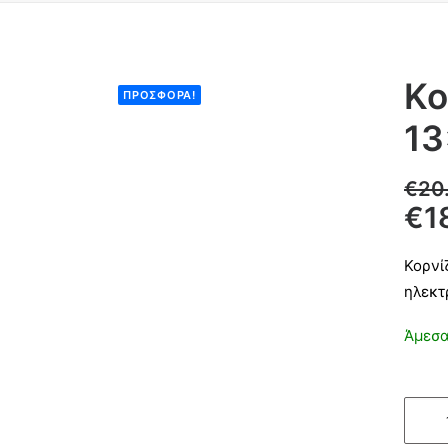
Κο
ΠΡΟΣΦΟΡΆ!
13
€
20
€
1
Κορνί
ηλεκτ
Άμεσα
Κορνί
τάφο