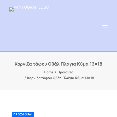
ΕΙΔΗ ΜΝΗΜΕΙΟΥ
Κορνίζα τάφου Οβάλ Πλάγια Κύμα 13×18
ΑΔΑΜΑΝΤΟΦΟΡΟΙ ΔΙΣΚΟΙ
Home
Προϊόντα
Κορνίζα τάφου Οβάλ Πλάγια Κύμα 13×18
ΠΡΟΪΟΝΤΑ ΜΑΡΜΆΡΟΥ
ΚΑΛΛΙΤΕΧΝΙΚΕΣ ΑΚΙΔΕΣ
ΕΡΓΑΛΕΙΑ & ΜΗΧΑΝΗΜΑΤΑ ΚΗΠΟΥ
ΠΡΟΣΦΟΡΆ!