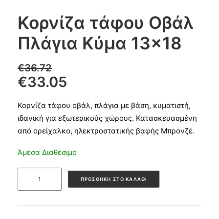
Κορνίζα τάφου Οβάλ
Products
Πλάγια Κύμα 13×18
search
€
36.72
CART
€
33.05
Κορνίζα τάφου οβάλ, πλάγια με βάση, κυματιστή,
ιδανική για εξωτερικούς χώρους. Κατασκευασμένη
από ορείχαλκο, ηλεκτροστατικής βαφής Μπρονζέ.
Άμεσα Διαθέσιμο
Κορνίζα
ΠΡΟΣΘΉΚΗ ΣΤΟ ΚΑΛΆΘΙ
τάφου
Οβάλ
Πλάγια