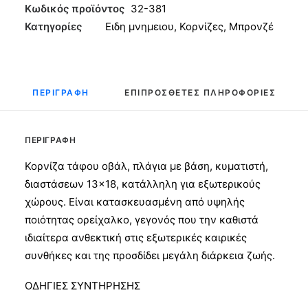
Κύμα
Κωδικός προϊόντος
32-381
13x18
Κατηγορίες
Ειδη μνημειου
,
Κορνίζες
,
Μπρονζέ
ποσότητα
ΠΕΡΙΓΡΑΦΉ
ΕΠΙΠΡΌΣΘΕΤΕΣ ΠΛΗΡΟΦΟΡΊΕΣ
ΠΕΡΙΓΡΑΦΉ
Κορνίζα τάφου οβάλ, πλάγια με βάση, κυματιστή,
διαστάσεων 13×18, κατάλληλη για εξωτερικούς
χώρους. Είναι κατασκευασμένη από υψηλής
ποιότητας ορείχαλκο, γεγονός που την καθιστά
ιδιαίτερα ανθεκτική στις εξωτερικές καιρικές
συνθήκες και της προσδίδει μεγάλη διάρκεια ζωής.
ΟΔΗΓΙΕΣ ΣΥΝΤΗΡΗΣΗΣ