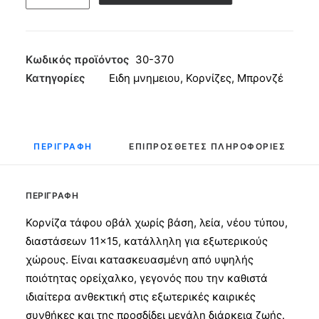
τάφου
Οβάλ
χωρίς
Βάση
Κωδικός προϊόντος
30-370
Ν.Τ.
Κατηγορίες
Ειδη μνημειου
,
Κορνίζες
,
Μπρονζέ
11x15
ποσότητα
ΠΕΡΙΓΡΑΦΉ
ΕΠΙΠΡΌΣΘΕΤΕΣ ΠΛΗΡΟΦΟΡΊΕΣ
ΠΕΡΙΓΡΑΦΉ
Κορνίζα τάφου οβάλ χωρίς βάση, λεία, νέου τύπου,
διαστάσεων 11×15, κατάλληλη για εξωτερικούς
χώρους. Είναι κατασκευασμένη από υψηλής
ποιότητας ορείχαλκο, γεγονός που την καθιστά
ιδιαίτερα ανθεκτική στις εξωτερικές καιρικές
συνθήκες και της προσδίδει μεγάλη διάρκεια ζωής.