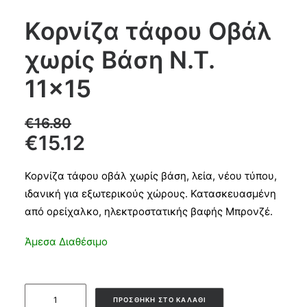
Κορνίζα τάφου Οβάλ
CART
χωρίς Βάση Ν.Τ.
11×15
€
16.80
€
15.12
Κορνίζα τάφου οβάλ χωρίς βάση, λεία, νέου τύπου,
ιδανική για εξωτερικούς χώρους. Κατασκευασμένη
από ορείχαλκο, ηλεκτροστατικής βαφής Μπρονζέ.
Άμεσα Διαθέσιμο
Κορνίζα
ΠΡΟΣΘΉΚΗ ΣΤΟ ΚΑΛΆΘΙ