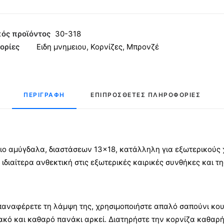
γώνια
ός προϊόντος
30-318
δαλα
ορίες
Ειδη μνημειου
,
Κορνίζες
,
Μπρονζέ
ητα
ΠΕΡΙΓΡΑΦΉ
ΕΠΙΠΡΌΣΘΕΤΕΣ ΠΛΗΡΟΦΟΡΊΕΣ
διο αμύγδαλα, διαστάσεων 13×18, κατάλληλη για εξωτερικούς
ιδιαίτερα ανθεκτική στις εξωτερικές καιρικές συνθήκες και τη
παναφέρετε τη λάμψη της, χρησιμοποιήστε απαλό σαπούνι κουζ
ακό και καθαρό πανάκι αρκεί. Διατηρήστε την κορνίζα καθαρή