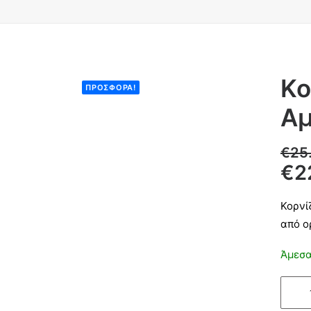
Κο
ΠΡΟΣΦΟΡΆ!
Αμ
€
25
€
2
Κορνί
από ο
Άμεσα
Κορνί
τάφο