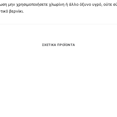
τωση μην χρησιμοποιήσετε χλωρίνη ή άλλο όξυνο υγρό, ούτε σ
τικό βερνίκι.
ΣΧΕΤΙΚΆ ΠΡΟΪΌΝΤΑ