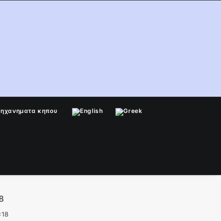
μηχανηματα κηπου
8
×18