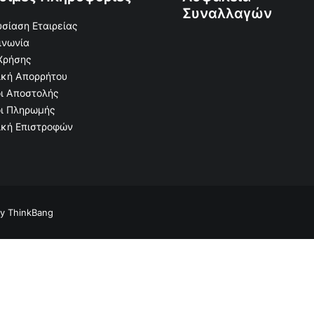
Συναλλαγών
σίαση Εταιρείας
ινωνία
Χρήσης
ική Απορρήτου
ι Αποστολής
ι Πληρωμής
ική Επιστροφών
by
ThinkBang