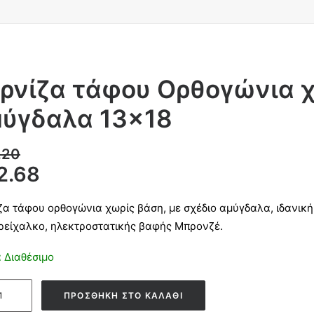
ρνίζα τάφου Ορθογώνια 
ύγδαλα 13×18
.20
2.68
ζα τάφου ορθογώνια χωρίς βάση, με σχέδιο αμύγδαλα, ιδανικ
ρείχαλκο, ηλεκτροστατικής βαφής Μπρονζέ.
 Διαθέσιμο
ζα
ΠΡΟΣΘΉΚΗ ΣΤΟ ΚΑΛΆΘΙ
υ