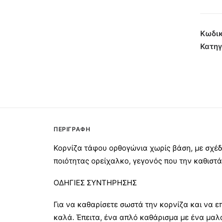
Ορθο
χωρίς
Βάση
Κωδικ
Αμύγ
Κατηγ
13x18
ποσότ
ΠΕΡΙΓΡΑΦΉ
Κορνίζα τάφου ορθογώνια χωρίς βάση, με σχέ
ποιότητας ορείχαλκο, γεγονός που την καθιστά 
ΟΔΗΓΙΕΣ ΣΥΝΤΗΡΗΣΗΣ
Για να καθαρίσετε σωστά την κορνίζα και να ε
καλά. Έπειτα, ένα απλό καθάρισμα με ένα μαλ