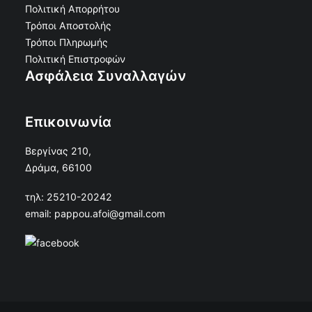
Πολιτική Απορρήτου
Τρόποι Αποστολής
Τρόποι Πληρωμής
Πολιτική Επιστροφών
Ασφάλεια Συναλλαγών
Επικοινωνία
Βεργίνας 210,
Σταυρός Λούκι χωρίς Σώμα Αντικέ Ματ 43εκ
Δράμα, 66100
ΠΡΟΣΘΉΚΗ ΣΤΟ ΚΑΛΆΘΙ
€
14.64
€
13.18
Κωδικός: 21-10223
τηλ: 25210-20242
email: pappou.afoi@gmail.com