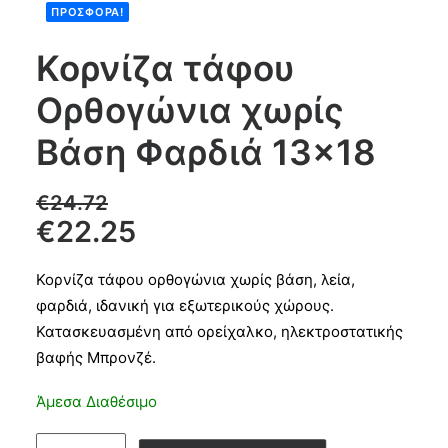
ΠΡΟΣΦΟΡΆ!
Products
Κορνίζα τάφου
search
Ορθογώνια χωρίς
CART
Βάση Φαρδιά 13×18
€
24.72
€
22.25
Κορνίζα τάφου ορθογώνια χωρίς βάση, λεία,
φαρδιά, ιδανική για εξωτερικούς χώρους.
Κατασκευασμένη από ορείχαλκο, ηλεκτροστατικής
βαφής Μπρονζέ.
Άμεσα Διαθέσιμο
Κορνίζα