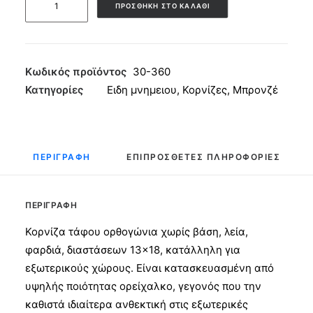
ΠΡΟΣΘΉΚΗ ΣΤΟ ΚΑΛΆΘΙ
τάφου
Ορθογώνια
χωρίς
Βάση
Κωδικός προϊόντος
30-360
Φαρδιά
Κατηγορίες
Ειδη μνημειου
,
Κορνίζες
,
Μπρονζέ
13x18
ποσότητα
ΠΕΡΙΓΡΑΦΉ
ΕΠΙΠΡΌΣΘΕΤΕΣ ΠΛΗΡΟΦΟΡΊΕΣ
ΠΕΡΙΓΡΑΦΉ
Κορνίζα τάφου ορθογώνια χωρίς βάση, λεία,
φαρδιά, διαστάσεων 13×18, κατάλληλη για
εξωτερικούς χώρους. Είναι κατασκευασμένη από
υψηλής ποιότητας ορείχαλκο, γεγονός που την
καθιστά ιδιαίτερα ανθεκτική στις εξωτερικές