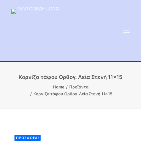
ΕΙΔΗ ΜΝΗΜΕΙΟΥ
Κορνίζα τάφου Ορθογ. Λεία Στενή 11×15
ΑΔΑΜΑΝΤΟΦΟΡΟΙ ΔΙΣΚΟΙ
Home
Προϊόντα
Κορνίζα τάφου Ορθογ. Λεία Στενή 11×15
ΠΡΟΪΟΝΤΑ ΜΑΡΜΆΡΟΥ
ΚΑΛΛΙΤΕΧΝΙΚΕΣ ΑΚΙΔΕΣ
ΕΡΓΑΛΕΙΑ & ΜΗΧΑΝΗΜΑΤΑ ΚΗΠΟΥ
ΠΡΟΣΦΟΡΆ!