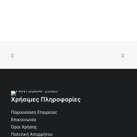
Κορνίζα Αλουμινίου 18x24 Οβάλ Λεία χωρίς Βάση
ΠΡΟΣΘΉΚΗ ΣΤΟ ΚΑΛΆΘΙ
Μπρονζέ
€
18.85
€
16.96
Κωδικός: 30-12372
Χρήσιμες Πληροφορίες
Παρουσίαση Εταιρείας
Επικοινωνία
Όροι Χρήσης
Πολιτική Απορρήτου