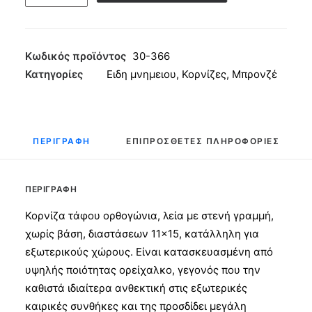
τάφου
Ορθογ.
Λεία
Στενή
Κωδικός προϊόντος
30-366
11x15
Κατηγορίες
Ειδη μνημειου
,
Κορνίζες
,
Μπρονζέ
ποσότητα
ΠΕΡΙΓΡΑΦΉ
ΕΠΙΠΡΌΣΘΕΤΕΣ ΠΛΗΡΟΦΟΡΊΕΣ
ΠΕΡΙΓΡΑΦΉ
Κορνίζα τάφου ορθογώνια, λεία με στενή γραμμή,
χωρίς βάση, διαστάσεων 11×15, κατάλληλη για
εξωτερικούς χώρους. Είναι κατασκευασμένη από
υψηλής ποιότητας ορείχαλκο, γεγονός που την
καθιστά ιδιαίτερα ανθεκτική στις εξωτερικές
καιρικές συνθήκες και της προσδίδει μεγάλη