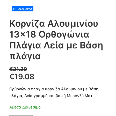
ΠΡΟΣΦΟΡΆ!
Products
search
Κορνίζα Αλουμινίου
13×18 Ορθογώνια
CART
Πλάγια Λεία με Βάση
πλάγια
€
21.20
€
19.08
Ορθογώνια πλάγια κορνίζα Αλουμινίου με Βάση
πλάγια, Λεία γραμμή και βαφή Μπρονζέ Ματ.
Άμεσα Διαθέσιμο