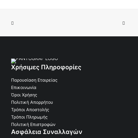
Κορνίζα τάφου Αλουμίνιο Οβάλ χωρίς Βάση Άσπρο
ΠΡΟΣΘΉΚΗ ΣΤΟ ΚΑΛΆΘΙ
Ν.Τ. 11χ15
Χρήσιμες Πληροφορίες
€
9.90
€
8.93
Κωδικός: 30-11370
Παρουσίαση Εταιρείας
Επικοινωνία
Όροι Χρήσης
Πολιτική Απορρήτου
Τρόποι Αποστολής
Τρόποι Πληρωμής
Πολιτική Επιστροφών
Ασφάλεια Συναλλαγών