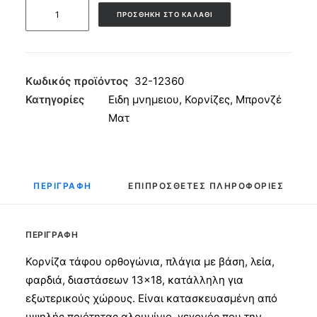
Κορνίζα
ΠΡΟΣΘΉΚΗ ΣΤΟ ΚΑΛΆΘΙ
Αλουμινίου
13x18
Ορθογώνια
Πλάγια
Κωδικός προϊόντος
32-12360
Λεία
Κατηγορίες
Ειδη μνημειου
,
Κορνίζες
,
Μπρονζέ
με
Ματ
Βάση
πλάγια
ποσότητα
ΠΕΡΙΓΡΑΦΉ
ΕΠΙΠΡΌΣΘΕΤΕΣ ΠΛΗΡΟΦΟΡΊΕΣ
ΠΕΡΙΓΡΑΦΉ
Κορνίζα τάφου ορθογώνια, πλάγια με βάση, λεία,
φαρδιά, διαστάσεων 13×18, κατάλληλη για
εξωτερικούς χώρους. Είναι κατασκευασμένη από
υψηλής ποιότητας αλουμίνιο, γεγονός που την