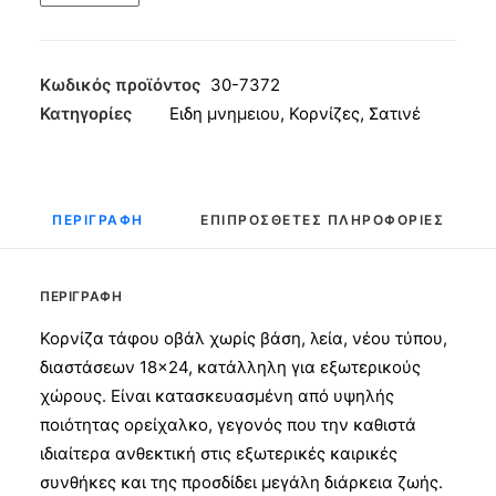
Οβάλ
χωρίς
Βάση
Κωδικός προϊόντος
30-7372
Ν.Τ.
Κατηγορίες
Ειδη μνημειου
,
Κορνίζες
,
Σατινέ
18x24
Σατινέ
ποσότητα
ΠΕΡΙΓΡΑΦΉ
ΕΠΙΠΡΌΣΘΕΤΕΣ ΠΛΗΡΟΦΟΡΊΕΣ
ΠΕΡΙΓΡΑΦΉ
Κορνίζα τάφου οβάλ χωρίς βάση, λεία, νέου τύπου,
διαστάσεων 18×24, κατάλληλη για εξωτερικούς
χώρους. Είναι κατασκευασμένη από υψηλής
ποιότητας ορείχαλκο, γεγονός που την καθιστά
ιδιαίτερα ανθεκτική στις εξωτερικές καιρικές
συνθήκες και της προσδίδει μεγάλη διάρκεια ζωής.