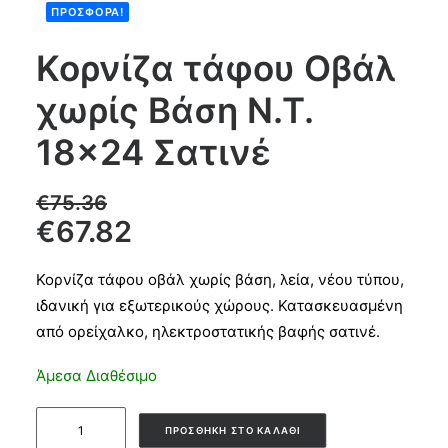
ΠΡΟΣΦΟΡΆ!
Products
Κορνίζα τάφου Οβάλ
search
χωρίς Βάση Ν.Τ.
CART
18×24 Σατινέ
€
75.36
€
67.82
Κορνίζα τάφου οβάλ χωρίς βάση, λεία, νέου τύπου,
ιδανική για εξωτερικούς χώρους. Κατασκευασμένη
από ορείχαλκο, ηλεκτροστατικής βαφής σατινέ.
Άμεσα Διαθέσιμο
Κορνίζα
ΠΡΟΣΘΉΚΗ ΣΤΟ ΚΑΛΆΘΙ
τάφου