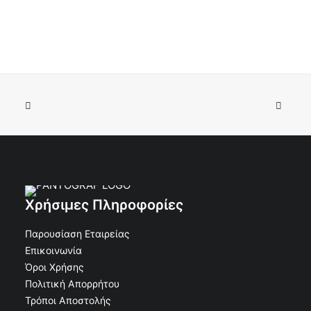
Κορνίζα Άλουμινιου τάφου Ορθογώνια χωρίς Βάση
ΠΡΟΣΘΉΚΗ ΣΤΟ ΚΑΛΆΘΙ
Φαρδιά Άσπρη 11x15
€
12.40
€
11.16
Κωδικός: 30-11363
Χρήσιμες Πληροφορίες
Παρουσίαση Εταιρείας
Επικοινωνία
Όροι Χρήσης
Πολιτική Απορρήτου
Τρόποι Αποστολής