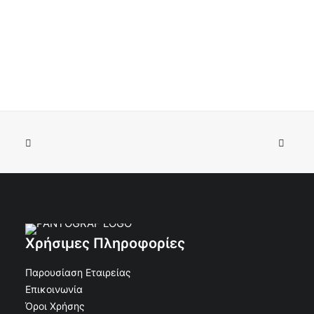
Κορνίζα Αλουμινίου 11x15 Οβάλ Λεία χωρίς Βάση
ΠΡΟΣΘΉΚΗ ΣΤΟ ΚΑΛΆΘΙ
Μπρονζέ
€
9.92
€
8.93
Κωδικός: 30-12370
Χρήσιμες Πληροφορίες
Παρουσίαση Εταιρείας
Επικοινωνία
Όροι Χρήσης