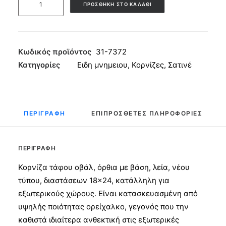
ΠΡΟΣΘΉΚΗ ΣΤΟ ΚΑΛΆΘΙ
τάφου
Οβάλ
Όρθια
Ν.Τ.
Κωδικός προϊόντος
31-7372
18x24
Κατηγορίες
Ειδη μνημειου
,
Κορνίζες
,
Σατινέ
Σατινέ
ποσότητα
ΠΕΡΙΓΡΑΦΉ
ΕΠΙΠΡΌΣΘΕΤΕΣ ΠΛΗΡΟΦΟΡΊΕΣ
ΠΕΡΙΓΡΑΦΉ
Κορνίζα τάφου οβάλ, όρθια με βάση, λεία, νέου
τύπου, διαστάσεων 18×24, κατάλληλη για
εξωτερικούς χώρους. Είναι κατασκευασμένη από
υψηλής ποιότητας ορείχαλκο, γεγονός που την
καθιστά ιδιαίτερα ανθεκτική στις εξωτερικές