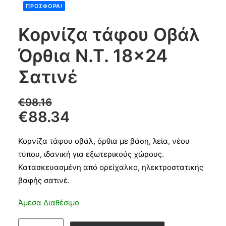
ΠΡΟΣΦΟΡΆ!
Products
Κορνίζα τάφου Οβάλ
search
Όρθια Ν.Τ. 18×24
CART
Σατινέ
€
98.16
€
88.34
Κορνίζα τάφου οβάλ, όρθια με βάση, λεία, νέου
τύπου, ιδανική για εξωτερικούς χώρους.
Κατασκευασμένη από ορείχαλκο, ηλεκτροστατικής
βαφής σατινέ.
Άμεσα Διαθέσιμο
Κορνίζα