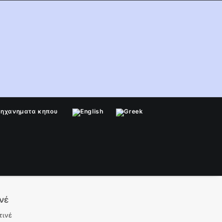
μηχανηματα κηπου
νέ
τινέ