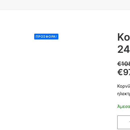
Κο
ΠΡΟΣΦΟΡΆ!
24
€
10
€
9
Κορνί
ηλεκτ
Άμεσα
Κορνί
τάφο