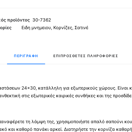
γώνια
ός προϊόντος
30-7362
ορίες
Ειδη μνημειου
,
Κορνίζες
,
Σατινέ
0
έ
ητα
ΠΕΡΙΓΡΑΦΉ
ΕΠΙΠΡΌΣΘΕΤΕΣ ΠΛΗΡΟΦΟΡΊΕΣ
διαστάσεων 24×30, κατάλληλη για εξωτερικούς χώρους. Είναι
ανθεκτική στις εξωτερικές καιρικές συνθήκες και της προσδίδε
παναφέρετε τη λάμψη της, χρησιμοποιήστε απαλό σαπούνι κουζ
ακό και καθαρό πανάκι αρκεί. Διατηρήστε την κορνίζα καθαρή