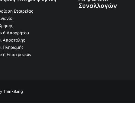
Συναλλαγών
σίαση Εταιρείας
ινωνία
Χρήσης
ική Απορρήτου
ι Αποστολής
ι Πληρωμής
ική Επιστροφών
by
ThinkBang