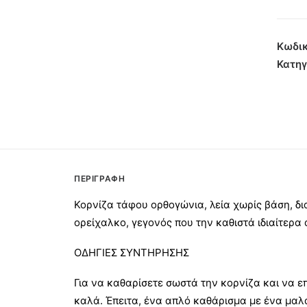
Ορθο
Λεία
χωρίς
Κωδικ
Βάση
Κατηγ
24x3
Σατιν
ποσότ
ΠΕΡΙΓΡΑΦΉ
Κορνίζα τάφου ορθογώνια, λεία χωρίς βάση, 
ορείχαλκο, γεγονός που την καθιστά ιδιαίτερα 
ΟΔΗΓΙΕΣ ΣΥΝΤΗΡΗΣΗΣ
Για να καθαρίσετε σωστά την κορνίζα και να ε
καλά. Έπειτα, ένα απλό καθάρισμα με ένα μαλ