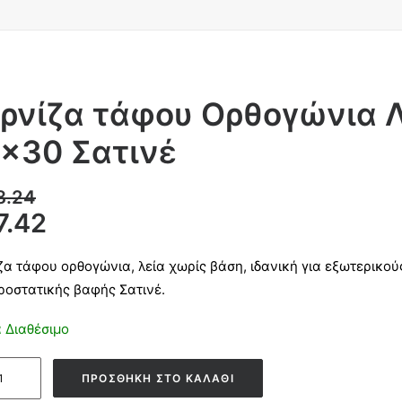
ρνίζα τάφου Ορθογώνια Λ
×30 Σατινέ
8.24
7.42
ζα τάφου ορθογώνια, λεία χωρίς βάση, ιδανική για εξωτερικ
ροστατικής βαφής Σατινέ.
 Διαθέσιμο
ζα
ΠΡΟΣΘΉΚΗ ΣΤΟ ΚΑΛΆΘΙ
υ