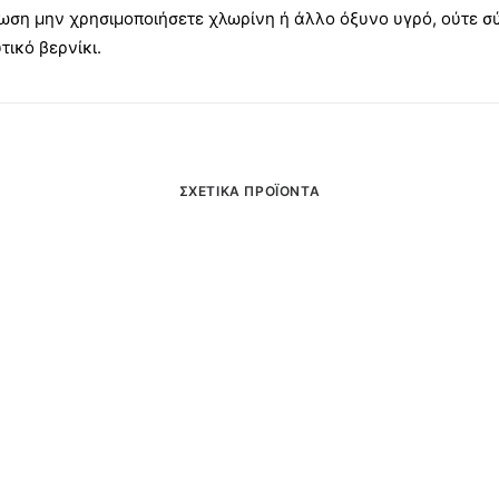
τωση μην χρησιμοποιήσετε χλωρίνη ή άλλο όξυνο υγρό, ούτε σ
τικό βερνίκι.
ΣΧΕΤΙΚΆ ΠΡΟΪΌΝΤΑ