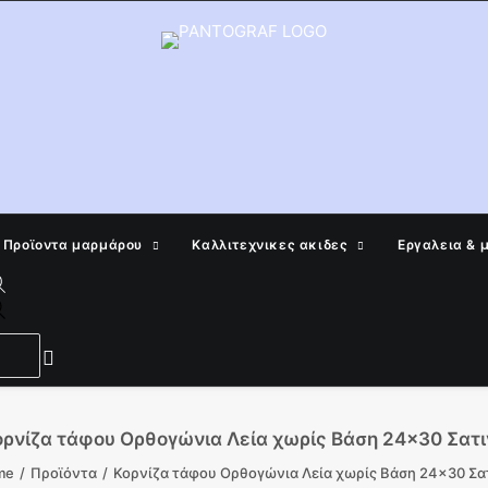
Προϊοντα μαρμάρου
Καλλιτεχνικες ακιδες
Εργαλεια & 
Products
search
ορνίζα τάφου Ορθογώνια Λεία χωρίς Βάση 24×30 Σατι
me
Προϊόντα
Κορνίζα τάφου Ορθογώνια Λεία χωρίς Βάση 24×30 Σα