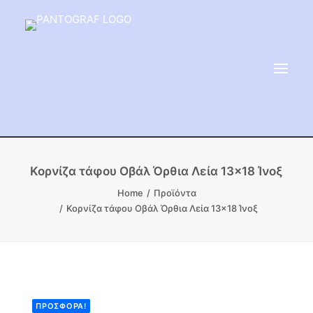
ΕΙΔΗ ΜΝΗΜΕΙΟΥ
Κορνίζα τάφου Οβάλ Όρθια Λεία 13×18 Ίνοξ
ΑΔΑΜΑΝΤΟΦΟΡΟΙ ΔΙΣΚΟΙ
Home
Προϊόντα
Κορνίζα τάφου Οβάλ Όρθια Λεία 13×18 Ίνοξ
ΠΡΟΪΟΝΤΑ ΜΑΡΜΆΡΟΥ
ΚΑΛΛΙΤΕΧΝΙΚΕΣ ΑΚΙΔΕΣ
ΕΡΓΑΛΕΙΑ & ΜΗΧΑΝΗΜΑΤΑ ΚΗΠΟΥ
ΠΡΟΣΦΟΡΆ!