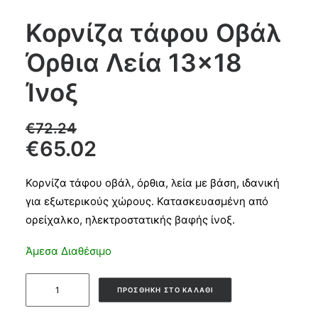
Κορνίζα τάφου Οβάλ
Products
Όρθια Λεία 13×18
search
Ίνοξ
CART
€
72.24
€
65.02
Κορνίζα τάφου οβάλ, όρθια, λεία με βάση, ιδανική
για εξωτερικούς χώρους. Κατασκευασμένη από
ορείχαλκο, ηλεκτροστατικής βαφής ίνοξ.
Άμεσα Διαθέσιμο
Κορνίζα
ΠΡΟΣΘΉΚΗ ΣΤΟ ΚΑΛΆΘΙ
τάφου