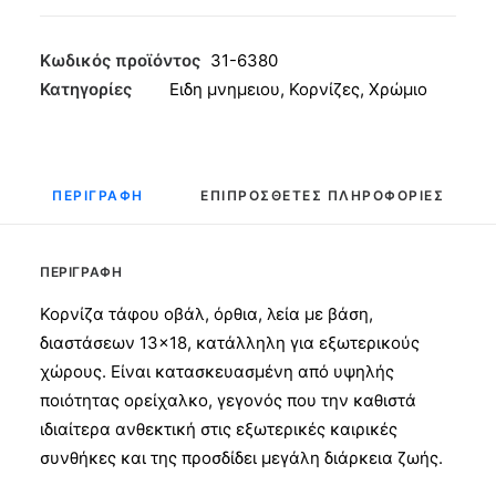
Οβάλ
Όρθια
Λεία
Κωδικός προϊόντος
31-6380
13x18
Κατηγορίες
Ειδη μνημειου
,
Κορνίζες
,
Χρώμιο
Ίνοξ
ποσότητα
ΠΕΡΙΓΡΑΦΉ
ΕΠΙΠΡΌΣΘΕΤΕΣ ΠΛΗΡΟΦΟΡΊΕΣ
ΠΕΡΙΓΡΑΦΉ
Κορνίζα τάφου οβάλ, όρθια, λεία με βάση,
διαστάσεων 13×18, κατάλληλη για εξωτερικούς
χώρους. Είναι κατασκευασμένη από υψηλής
ποιότητας ορείχαλκο, γεγονός που την καθιστά
ιδιαίτερα ανθεκτική στις εξωτερικές καιρικές
συνθήκες και της προσδίδει μεγάλη διάρκεια ζωής.