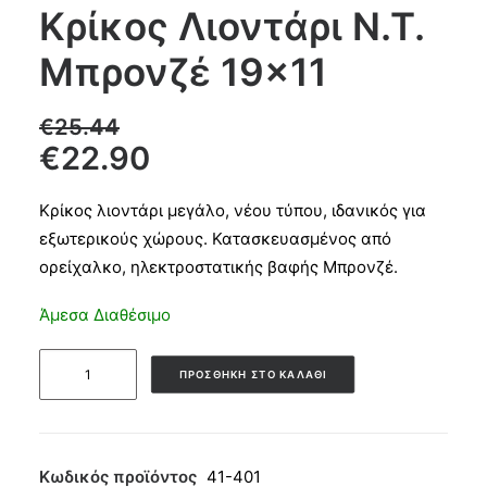
Κρίκος Λιοντάρι Ν.Τ.
Products
Μπρονζέ 19×11
search
€
25.44
€
22.90
CART
Κρίκος λιοντάρι μεγάλο, νέου τύπου, ιδανικός για
εξωτερικούς χώρους. Κατασκευασμένος από
ορείχαλκο, ηλεκτροστατικής βαφής Μπρονζέ.
Άμεσα Διαθέσιμο
Κρίκος
ΠΡΟΣΘΉΚΗ ΣΤΟ ΚΑΛΆΘΙ
Λιοντάρι
Ν.Τ.
Μπρονζέ
19x11
Κωδικός προϊόντος
41-401