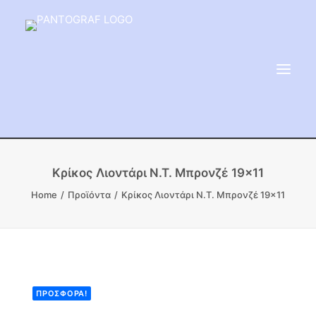
ΕΙΔΗ ΜΝΗΜΕΙΟΥ
Κρίκος Λιοντάρι Ν.Τ. Μπρονζέ 19×11
ΑΔΑΜΑΝΤΟΦΟΡΟΙ ΔΙΣΚΟΙ
Home
Προϊόντα
Κρίκος Λιοντάρι Ν.Τ. Μπρονζέ 19×11
ΠΡΟΪΟΝΤΑ ΜΑΡΜΆΡΟΥ
ΚΑΛΛΙΤΕΧΝΙΚΕΣ ΑΚΙΔΕΣ
ΕΡΓΑΛΕΙΑ & ΜΗΧΑΝΗΜΑΤΑ ΚΗΠΟΥ
ΠΡΟΣΦΟΡΆ!