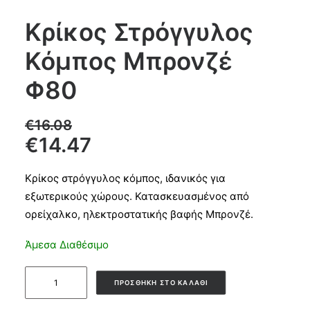
Κρίκος Στρόγγυλος
Products
Κόμπος Μπρονζέ
search
Φ80
CART
€
16.08
€
14.47
Κρίκος στρόγγυλος κόμπος, ιδανικός για
εξωτερικούς χώρους. Κατασκευασμένος από
ορείχαλκο, ηλεκτροστατικής βαφής Μπρονζέ.
Άμεσα Διαθέσιμο
Κρίκος
ΠΡΟΣΘΉΚΗ ΣΤΟ ΚΑΛΆΘΙ
Στρόγγυλος