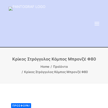
ΕΙΔΗ ΜΝΗΜΕΙΟΥ
Κρίκος Στρόγγυλος Κόμπος Μπρονζέ Φ80
ΑΔΑΜΑΝΤΟΦΟΡΟΙ ΔΙΣΚΟΙ
Home
Προϊόντα
Κρίκος Στρόγγυλος Κόμπος Μπρονζέ Φ80
ΠΡΟΪΟΝΤΑ ΜΑΡΜΆΡΟΥ
ΚΑΛΛΙΤΕΧΝΙΚΕΣ ΑΚΙΔΕΣ
ΕΡΓΑΛΕΙΑ & ΜΗΧΑΝΗΜΑΤΑ ΚΗΠΟΥ
ΠΡΟΣΦΟΡΆ!