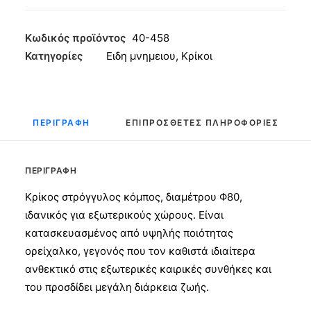
Κόμπος
Μπρονζέ
Φ80
Κωδικός προϊόντος
40-458
ποσότητα
Κατηγορίες
Ειδη μνημειου
,
Κρίκοι
ΠΕΡΙΓΡΑΦΉ
ΕΠΙΠΡΌΣΘΕΤΕΣ ΠΛΗΡΟΦΟΡΊΕΣ
ΠΕΡΙΓΡΑΦΉ
Κρίκος στρόγγυλος κόμπος, διαμέτρου Φ80,
ιδανικός για εξωτερικούς χώρους. Είναι
κατασκευασμένος από υψηλής ποιότητας
ορείχαλκο, γεγονός που τον καθιστά ιδιαίτερα
ανθεκτικό στις εξωτερικές καιρικές συνθήκες και
του προσδίδει μεγάλη διάρκεια ζωής.