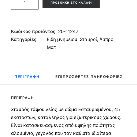
ΠΡΟΣΘΉΚΗ ΣΤΟ ΚΑΛΆΘΙ
Αλουμινίου
Λείος
με
Σώμα
Κωδικός προϊόντος
20-11247
Άσπρος
Κατηγορίες
Ειδη μνημειου
,
Σταυροί
,
Άσπρο
45εκ
Ματ
ποσότητα
ΠΕΡΙΓΡΑΦΉ
ΕΠΙΠΡΌΣΘΕΤΕΣ ΠΛΗΡΟΦΟΡΊΕΣ
ΠΕΡΙΓΡΑΦΉ
Σταυρός τάφου λείος με σώμα Εσταυρωμένου, 45
εκατοστών, κατάλληλος για εξωτερικούς χώρους.
Είναι κατασκευασμένος από υψηλής ποιότητας
αλουμίνιο, γεγονός που τον καθιστά ιδιαίτερα