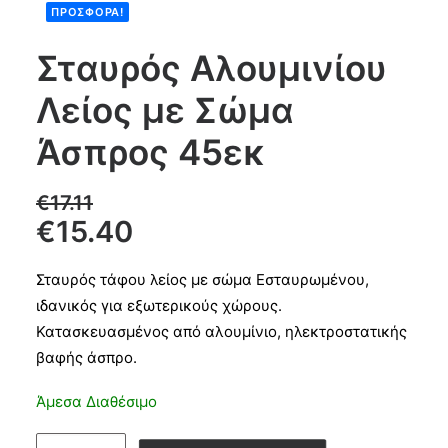
ΠΡΟΣΦΟΡΆ!
Products
Σταυρός Αλουμινίου
search
Λείος με Σώμα
CART
Άσπρος 45εκ
€
17.11
€
15.40
Σταυρός τάφου λείος με σώμα Εσταυρωμένου,
ιδανικός για εξωτερικούς χώρους.
Κατασκευασμένος από αλουμίνιο, ηλεκτροστατικής
βαφής άσπρο.
Άμεσα Διαθέσιμο
Σταυρός