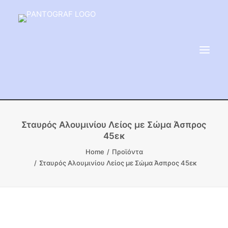
ΕΙΔΗ ΜΝΗΜΕΙΟΥ
Σταυρός Αλουμινίου Λείος με Σώμα Άσπρος
45εκ
ΑΔΑΜΑΝΤΟΦΟΡΟΙ ΔΙΣΚΟΙ
Home
Προϊόντα
ΠΡΟΪΟΝΤΑ ΜΑΡΜΆΡΟΥ
Σταυρός Αλουμινίου Λείος με Σώμα Άσπρος 45εκ
ΚΑΛΛΙΤΕΧΝΙΚΕΣ ΑΚΙΔΕΣ
ΕΡΓΑΛΕΙΑ & ΜΗΧΑΝΗΜΑΤΑ ΚΗΠΟΥ