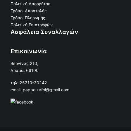
Πολιτική Απορρήτου
Τρόποι Αποστολής
Τρόποι Πληρωμής
Πολιτική Επιστροφών
Ασφάλεια Συναλλαγών
Επικοινωνία
Βεργίνας 210,
Σταυρός Λούκι χωρίς Σώμα Αντικέ Ματ 43εκ
Δράμα, 66100
ΠΡΟΣΘΉΚΗ ΣΤΟ ΚΑΛΆΘΙ
€
14.64
€
13.18
Κωδικός: 21-10223
τηλ: 25210-20242
email: pappou.afoi@gmail.com