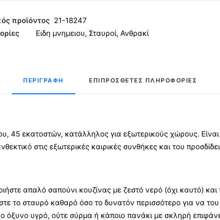
ός προϊόντος
21-18247
ορίες
Ειδη μνημειου
,
Σταυροί
,
Ανθρακί
ο
κί
ητα
ΠΕΡΙΓΡΑΦΉ
ΕΠΙΠΡΌΣΘΕΤΕΣ ΠΛΗΡΟΦΟΡΊΕΣ
υ, 45 εκατοστών, κατάλληλος για εξωτερικούς χώρους. Είνα
ανθεκτικό στις εξωτερικές καιρικές συνθήκες και του προσδίδε
οιήστε απαλό σαπούνι κουζίνας με ζεστό νερό (όχι καυτό) και
στε το σταυρό καθαρό όσο το δυνατόν περισσότερο για να του
 όξυνο υγρό, ούτε σύρμα ή κάποιο πανάκι με σκληρή επιφάνει