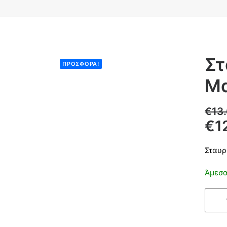
Στ
ΠΡΟΣΦΟΡΆ!
Μα
€
13
€
1
Σταυρ
Άμεσα
Σταυρ
Αλουμ
Λείος