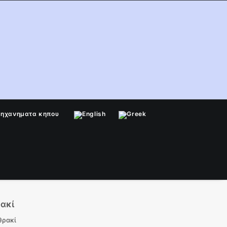
μηχανηματα κηπου
ακί
θρακί