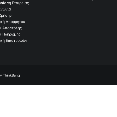
σίαση Εταιρείας
ινωνία
Χρήσης
ική Απορρήτου
ι Αποστολής
ι Πληρωμής
ική Επιστροφών
by
ThinkBang
Ανθοδοχείο τάφου Λείο Μπρονζέ 26x12