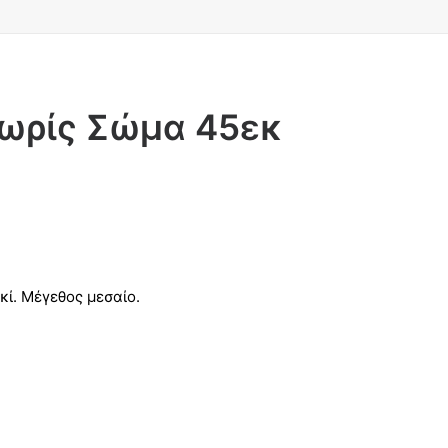
χωρίς Σώμα 45εκ
ί. Μέγεθος μεσαίο.