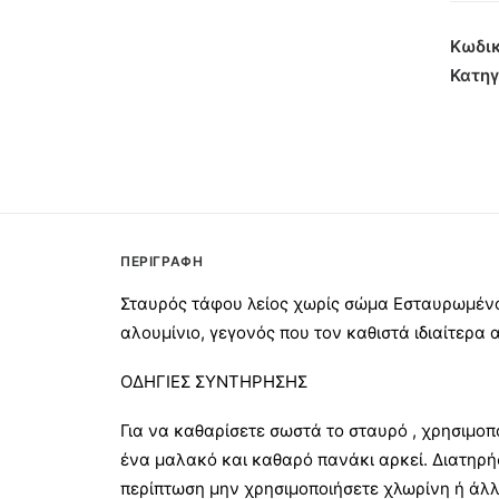
χωρίς
Σώμα
Κωδικ
45εκ
Κατηγ
Μαύρ
Ανθρα
ποσότ
ΠΕΡΙΓΡΑΦΉ
Σταυρός τάφου λείος χωρίς σώμα Εσταυρωμένο
αλουμίνιο, γεγονός που τον καθιστά ιδιαίτερα 
ΟΔΗΓΙΕΣ ΣΥΝΤΗΡΗΣΗΣ
Για να καθαρίσετε σωστά το σταυρό , χρησιμοπ
ένα μαλακό και καθαρό πανάκι αρκεί. Διατηρή
περίπτωση μην χρησιμοποιήσετε χλωρίνη ή άλλο