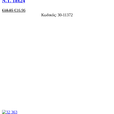
Ν.Τ. 18x24
€
18.85
€
16.96
Κωδικός: 30-11372