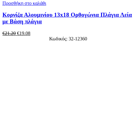
Προσθήκη στο καλάθι
Κορνίζα Αλουμινίου 13x18 Ορθογώνια Πλάγια Λεία
με Βάση πλάγια
€
21.20
€
19.08
Κωδικός: 32-12360