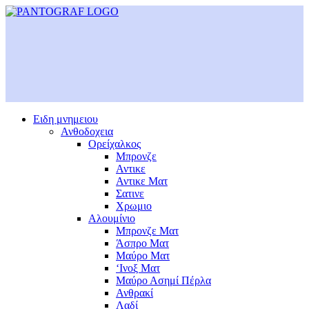
Ειδη μνημειου
Ανθοδοχεια
Ορείχαλκος
Μπρονζε
Αντικε
Αντικε Ματ
Σατινε
Χρωμιο
Αλουμίνιο
Μπρονζε Ματ
Άσπρο Ματ
Μαύρο Ματ
‘Ινοξ Ματ
Μαύρο Ασημί Πέρλα
Ανθρακί
Λαδί