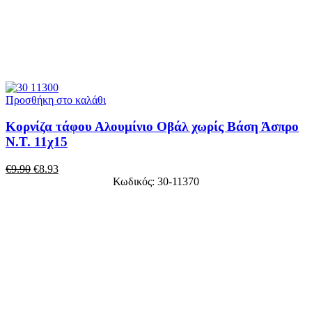
Προσθήκη στο καλάθι
Κορνίζα τάφου Αλουμίνιο Οβάλ χωρίς Βάση Άσπρο
Ν.Τ. 11χ15
€
9.90
€
8.93
Κωδικός: 30-11370