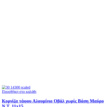
Προσθήκη στο καλάθι
Κορνίζα τάφου Αλουμίνιο Οβάλ χωρίς Βάση Μαύρο
Ν.Τ. 11x15