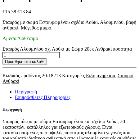
€
15.38
€
13.84
Σταυρός με σώμα Εσταυρωμένου σχέδιο Λούκι, Αλουμινίου, βαφή
ανθρακί. Μέγεθος μικρό.
Άμεσα Διαθέσιμο
Σταυρός Αλουμινίου σχ. Λούκι με Σώμα 20εκ Ανθρακί ποσότητα
Προσθήκη στο καλάθι
Κωδικός προϊόντος
20-18213
Κατηγορίες
Ειδη μνημειου
,
Σταυροί
,
Ανθρακί
Περιγραφή
Επιπρόσθετες Πληροφορίες
Περιγραφή
Σταυρός τάφου με σώμα Εσταυρωμένου και σχέδιο λούκι, 20
εκατοστών, κατάλληλος για εξωτερικούς χώρους. Είναι
κατασκευασμένος από υψηλής ποιότητας αλουμίνιο γεγονός που
τον καθιστά ιδιαίτερα ανθεκτικό στις εξωτερικές καιρικές συνθήκες