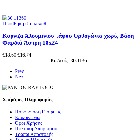
Προσθήκη στο καλάθι
Κορνίζα Άλουμινιου τάφου Ορθογώνια χωρίς Βάση
Φαρδιά Άσπρη 18x24
€
18.60
€
16.74
Κωδικός: 30-11361
Prev
Next
Χρήσιμες Πληροφορίες
Παρουσίαση Εταιρείας
Επικοινωνία
Όροι Χρήσης
Πολιτική Απορρήτου
Τρόποι Αποστολής
Τρόποι Πληρωμής