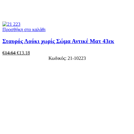
Προσθήκη στο καλάθι
Σταυρός Λούκι χωρίς Σώμα Αντικέ Ματ 43εκ
€
14.64
€
13.18
Κωδικός: 21-10223