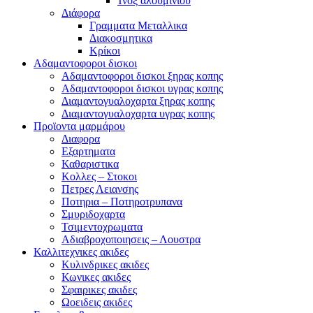
Ίνοξ αλουμινίου
Διάφορα
Γραμματα Μεταλλικα
Διακοσμητικα
Κρίκοι
Αδαμαντοφοροι δισκοι
Αδαμαντοφοροι δισκοι ξηρας κοπης
Αδαμαντοφοροι δισκοι υγρας κοπης
Διαμαντογυαλοχαρτα ξηρας κοπης
Διαμαντογυαλοχαρτα υγρας κοπης
Προϊοντα μαρμάρου
Διαφορα
Εξαρτηματα
Καθαριστικα
Κολλες – Στοκοι
Πετρες Λειανσης
Ποτηρια – Ποτηροτρυπανα
Σμυριδοχαρτα
Τσιμεντοχρωματα
Αδιαβροχοποιησεις – Λουστρα
Καλλιτεχνικες ακιδες
Κυλινδρικες ακιδες
Κωνικες ακιδες
Σφαιρικες ακιδες
Ωοειδεις ακιδες