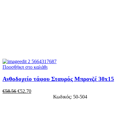
Προσθήκη στο καλάθι
Ανθοδοχείο τάφου Σταυρός Μπρονζέ 30x15
€
58.56
€
52.70
Κωδικός: 50-504