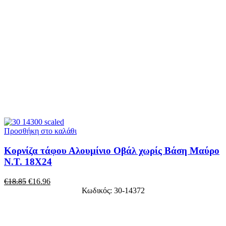
Προσθήκη στο καλάθι
Κορνίζα τάφου Αλουμίνιο Οβάλ χωρίς Βάση Μαύρο
Ν.Τ. 18Χ24
€
18.85
€
16.96
Κωδικός: 30-14372