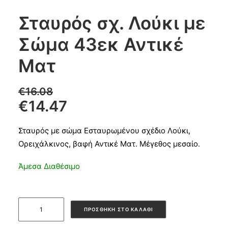
Σταυρός σχ. Λούκι με
Σώμα 43εκ Αντικέ
CART
Ματ
€
16.08
€
14.47
Σταυρός με σώμα Εσταυρωμένου σχέδιο Λούκι,
Ορειχάλκινος, βαφή Αντικέ Ματ. Μέγεθος μεσαίο.
Άμεσα Διαθέσιμο
Σταυρός
ΠΡΟΣΘΉΚΗ ΣΤΟ ΚΑΛΆΘΙ
σχ.