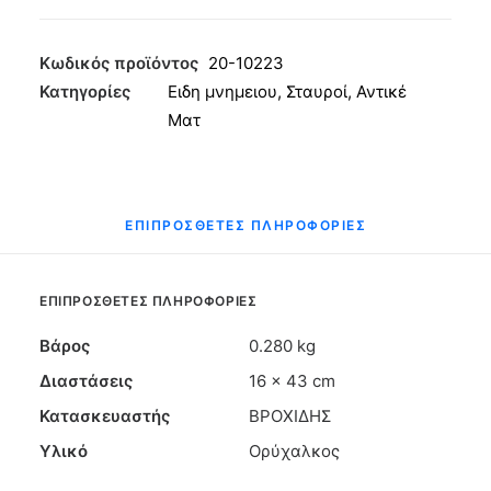
Λούκι
με
Σώμα
Κωδικός προϊόντος
20-10223
43εκ
Κατηγορίες
Ειδη μνημειου
,
Σταυροί
,
Αντικέ
Αντικέ
Ματ
Ματ
ποσότητα
ΕΠΙΠΡΌΣΘΕΤΕΣ ΠΛΗΡΟΦΟΡΊΕΣ
ΕΠΙΠΡΌΣΘΕΤΕΣ ΠΛΗΡΟΦΟΡΊΕΣ
Βάρος
0.280 kg
Διαστάσεις
16 × 43 cm
Κατασκευαστής
ΒΡΟΧΙΔΗΣ
Υλικό
Ορύχαλκος