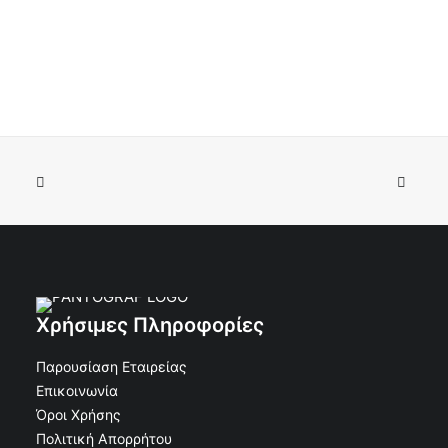
Κορνίζα Άλουμινιου τάφου Ορθογώνια χωρίς Βάση
ΠΡΟΣΘΉΚΗ ΣΤΟ ΚΑΛΆΘΙ
Φαρδιά Μαύρη 18x24
€
18.60
€
16.74
Κωδικός: 30-14361
Χρήσιμες Πληροφορίες
Παρουσίαση Εταιρείας
Επικοινωνία
Όροι Χρήσης
Πολιτική Απορρήτου