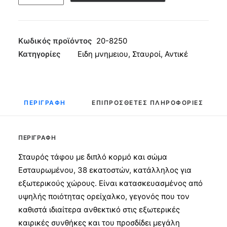
Διπλός
Εσταυρωμένος
Αντικέ
38εκ
Κωδικός προϊόντος
20-8250
ποσότητα
Κατηγορίες
Ειδη μνημειου
,
Σταυροί
,
Αντικέ
ΠΕΡΙΓΡΑΦΉ
ΕΠΙΠΡΌΣΘΕΤΕΣ ΠΛΗΡΟΦΟΡΊΕΣ
ΠΕΡΙΓΡΑΦΉ
Σταυρός τάφου με διπλό κορμό και σώμα
Εσταυρωμένου, 38 εκατοστών, κατάλληλος για
εξωτερικούς χώρους. Είναι κατασκευασμένος από
υψηλής ποιότητας ορείχαλκο, γεγονός που τον
καθιστά ιδιαίτερα ανθεκτικό στις εξωτερικές
καιρικές συνθήκες και του προσδίδει μεγάλη