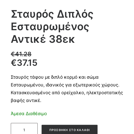
Σταυρός Διπλός
Products
Εσταυρωμένος
search
Αντικέ 38εκ
CART
€
41.28
€
37.15
Σταυρός τάφου με διπλό κορμό και σώμα
Εσταυρωμένου, ιδανικός για εξωτερικούς χώρους.
Κατασκευασμένος από ορείχαλκο, ηλεκτροστατικής
βαφής αντικέ.
Άμεσα Διαθέσιμο
Σταυρός
ΠΡΟΣΘΉΚΗ ΣΤΟ ΚΑΛΆΘΙ