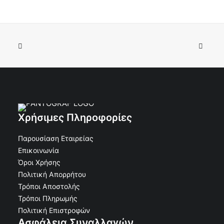
Κορνίζα τάφου Αλουμίνιο Οβάλ χωρίς Βάση Άσπρο
ΠΡΟΣΘΉΚΗ ΣΤΟ ΚΑΛΆΘΙ
Ν.Τ. 11χ15
€
9.90
€
8.93
Κωδικός: 30-11370
Χρήσιμες Πληροφορίες
Παρουσίαση Εταιρείας
Επικοινωνία
Όροι Χρήσης
Πολιτική Απορρήτου
Τρόποι Αποστολής
Τρόποι Πληρωμής
Πολιτική Επιστροφών
Ασφάλεια Συναλλαγών