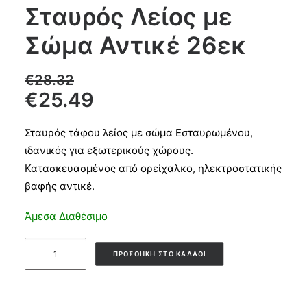
Σταυρός Λείος με
Products
Σώμα Αντικέ 26εκ
search
€
28.32
€
25.49
CART
Σταυρός τάφου λείος με σώμα Εσταυρωμένου,
ιδανικός για εξωτερικούς χώρους.
Κατασκευασμένος από ορείχαλκο, ηλεκτροστατικής
βαφής αντικέ.
Άμεσα Διαθέσιμο
Σταυρός
ΠΡΟΣΘΉΚΗ ΣΤΟ ΚΑΛΆΘΙ
Λείος
με
Σώμα