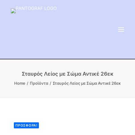
ΕΙΔΗ ΜΝΗΜΕΙΟΥ
Σταυρός Λείος με Σώμα Αντικέ 26εκ
ΑΔΑΜΑΝΤΟΦΟΡΟΙ ΔΙΣΚΟΙ
Home
Προϊόντα
Σταυρός Λείος με Σώμα Αντικέ 26εκ
ΠΡΟΪΟΝΤΑ ΜΑΡΜΆΡΟΥ
ΚΑΛΛΙΤΕΧΝΙΚΕΣ ΑΚΙΔΕΣ
ΕΡΓΑΛΕΙΑ & ΜΗΧΑΝΗΜΑΤΑ ΚΗΠΟΥ
ΠΡΟΣΦΟΡΆ!