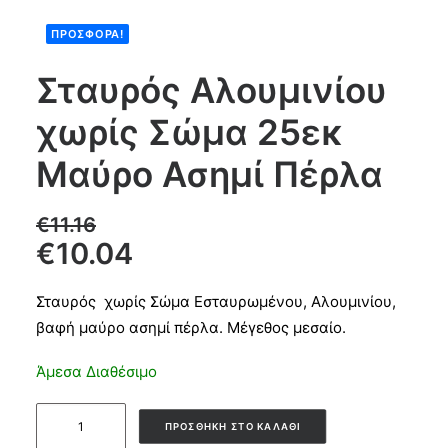
ΠΡΟΣΦΟΡΆ!
Products
search
Σταυρός Αλουμινίου
χωρίς Σώμα 25εκ
CART
Μαύρο Ασημί Πέρλα
€
11.16
€
10.04
Σταυρός χωρίς Σώμα Εσταυρωμένου, Αλουμινίου,
βαφή μαύρο ασημί πέρλα. Μέγεθος μεσαίο.
Άμεσα Διαθέσιμο
Σταυρός
ΠΡΟΣΘΉΚΗ ΣΤΟ ΚΑΛΆΘΙ
Αλουμινίου