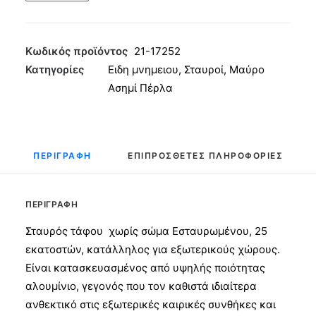
χωρίς
Σώμα
25εκ
Κωδικός προϊόντος
21-17252
Μαύρο
Κατηγορίες
Ειδη μνημειου
,
Σταυροί
,
Μαύρο
Ασημί
Ασημί Πέρλα
Πέρλα
ποσότητα
ΠΕΡΙΓΡΑΦΉ
ΕΠΙΠΡΌΣΘΕΤΕΣ ΠΛΗΡΟΦΟΡΊΕΣ
ΠΕΡΙΓΡΑΦΉ
Σταυρός τάφου χωρίς σώμα Εσταυρωμένου, 25
εκατοστών, κατάλληλος για εξωτερικούς χώρους.
Είναι κατασκευασμένος από υψηλής ποιότητας
αλουμίνιο, γεγονός που τον καθιστά ιδιαίτερα
ανθεκτικό στις εξωτερικές καιρικές συνθήκες και