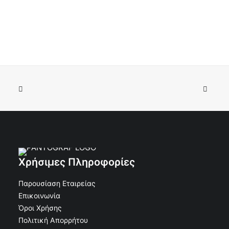
Κορνίζα Άλουμινιου τάφου Ορθογώνια χωρίς Βάση
ΠΡΟΣΘΉΚΗ ΣΤΟ ΚΑΛΆΘΙ
Φαρδιά Άσπρη 11x15
€
12.40
€
11.16
Κωδικός: 30-11363
Χρήσιμες Πληροφορίες
Παρουσίαση Εταιρείας
Επικοινωνία
Όροι Χρήσης
Πολιτική Απορρήτου