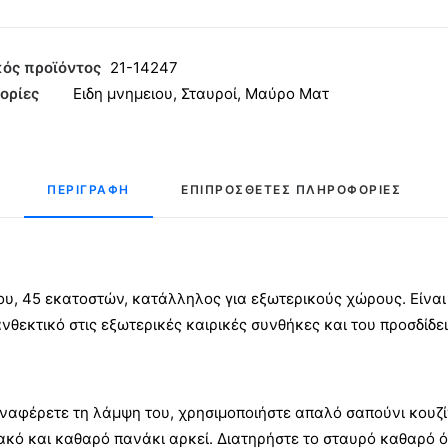
ός προϊόντος
21-14247
ος
ορίες
Ειδη μνημειου
,
Σταυροί
,
Μαύρο Ματ
ητα
ΠΕΡΙΓΡΑΦΉ
ΕΠΙΠΡΌΣΘΕΤΕΣ ΠΛΗΡΟΦΟΡΊΕΣ
υ, 45 εκατοστών, κατάλληλος για εξωτερικούς χώρους. Είνα
ανθεκτικό στις εξωτερικές καιρικές συνθήκες και του προσδίδε
ναφέρετε τη λάμψη του, χρησιμοποιήστε απαλό σαπούνι κουζίν
ακό και καθαρό πανάκι αρκεί. Διατηρήστε το σταυρό καθαρό ό