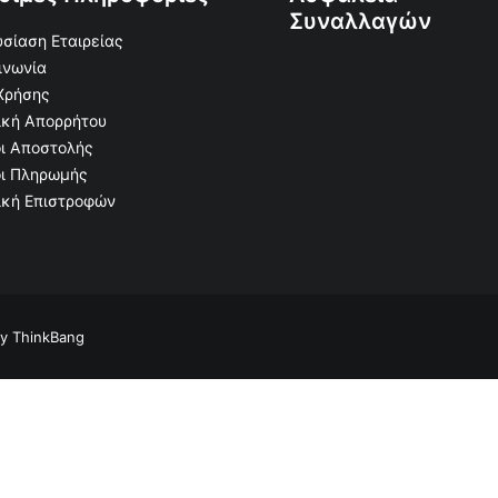
Συναλλαγών
σίαση Εταιρείας
ινωνία
Χρήσης
ική Απορρήτου
ι Αποστολής
ι Πληρωμής
ική Επιστροφών
by
ThinkBang