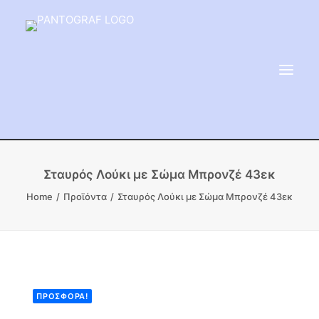
ΕΙΔΗ ΜΝΗΜΕΙΟΥ
Σταυρός Λούκι με Σώμα Μπρονζέ 43εκ
ΑΔΑΜΑΝΤΟΦΟΡΟΙ ΔΙΣΚΟΙ
Home
Προϊόντα
Σταυρός Λούκι με Σώμα Μπρονζέ 43εκ
ΠΡΟΪΟΝΤΑ ΜΑΡΜΆΡΟΥ
ΚΑΛΛΙΤΕΧΝΙΚΕΣ ΑΚΙΔΕΣ
ΕΡΓΑΛΕΙΑ & ΜΗΧΑΝΗΜΑΤΑ ΚΗΠΟΥ
ΠΡΟΣΦΟΡΆ!