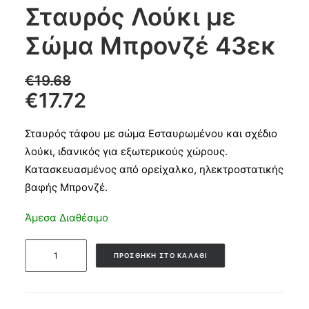
Σταυρός Λούκι με
Products
Σώμα Μπρονζέ 43εκ
search
€
19.68
€
17.72
CART
Σταυρός τάφου με σώμα Εσταυρωμένου και σχέδιο
λούκι, ιδανικός για εξωτερικούς χώρους.
Κατασκευασμένος από ορείχαλκο, ηλεκτροστατικής
βαφής Μπρονζέ.
Άμεσα Διαθέσιμο
Σταυρός
ΠΡΟΣΘΉΚΗ ΣΤΟ ΚΑΛΆΘΙ
Λούκι
με
Σώμα