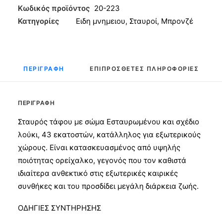
Μπρονζέ
Κωδικός προϊόντος
20-223
43εκ
Κατηγορίες
Ειδη μνημειου
,
Σταυροί
,
Μπρονζέ
ποσότητα
ΠΕΡΙΓΡΑΦΉ
ΕΠΙΠΡΌΣΘΕΤΕΣ ΠΛΗΡΟΦΟΡΊΕΣ
ΠΕΡΙΓΡΑΦΉ
Σταυρός τάφου με σώμα Εσταυρωμένου και σχέδιο
λούκι, 43 εκατοστών, κατάλληλος για εξωτερικούς
χώρους. Είναι κατασκευασμένος από υψηλής
ποιότητας ορείχαλκο, γεγονός που τον καθιστά
ιδιαίτερα ανθεκτικό στις εξωτερικές καιρικές
συνθήκες και του προσδίδει μεγάλη διάρκεια ζωής.
ΟΔΗΓΙΕΣ ΣΥΝΤΗΡΗΣΗΣ