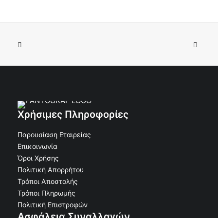
Κορνίζα τάφου Αλουμίνιο Οβάλ χωρίς Βάση Άσπρο
ΠΡΟΣΘΉΚΗ ΣΤΟ ΚΑΛΆΘΙ
Ν.Τ. 11χ15
€
9.90
€
8.93
Κωδικός: 30-11370
Χρήσιμες Πληροφορίες
Παρουσίαση Εταιρείας
Επικοινωνία
Όροι Χρήσης
Πολιτική Απορρήτου
Τρόποι Αποστολής
Τρόποι Πληρωμής
Πολιτική Επιστροφών
Ασφάλεια Συναλλαγών