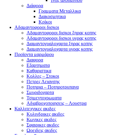
Ίνοξ αλουμινίου
Διάφορα
Γραμματα Μεταλλικα
Διακοσμητικα
Κρίκοι
Αδαμαντοφοροι δισκοι
Αδαμαντοφοροι δισκοι ξηρας κοπης
Αδαμαντοφοροι δισκοι υγρας κοπης
Διαμαντογυαλοχαρτα ξηρας κοπης
Διαμαντογυαλοχαρτα υγρας κοπης
Προϊοντα μαρμάρου
Διαφορα
Εξαρτηματα
Καθαριστικα
Κολλες – Στοκοι
Πετρες Λειανσης
Ποτηρια – Ποτηροτρυπανα
Σμυριδοχαρτα
Τσιμεντοχρωματα
Αδιαβροχοποιησεις – Λουστρα
Καλλιτεχνικες ακιδες
Κυλινδρικες ακιδες
Κωνικες ακιδες
Σφαιρικες ακιδες
Ωοειδεις ακιδες