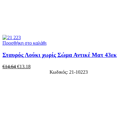
Προσθήκη στο καλάθι
Σταυρός Λούκι χωρίς Σώμα Αντικέ Ματ 43εκ
€
14.64
€
13.18
Κωδικός: 21-10223