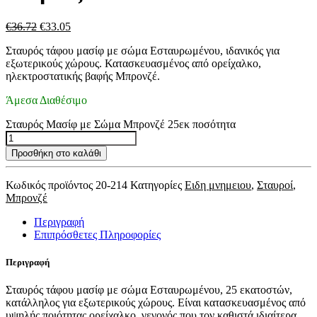
€
36.72
€
33.05
Σταυρός τάφου μασίφ με σώμα Εσταυρωμένου, ιδανικός για
εξωτερικούς χώρους. Κατασκευασμένος από ορείχαλκο,
ηλεκτροστατικής βαφής Μπρονζέ.
Άμεσα Διαθέσιμο
Σταυρός Μασίφ με Σώμα Μπρονζέ 25εκ ποσότητα
Προσθήκη στο καλάθι
Κωδικός προϊόντος
20-214
Κατηγορίες
Ειδη μνημειου
,
Σταυροί
,
Μπρονζέ
Περιγραφή
Επιπρόσθετες Πληροφορίες
Περιγραφή
Σταυρός τάφου μασίφ με σώμα Εσταυρωμένου, 25 εκατοστών,
κατάλληλος για εξωτερικούς χώρους. Είναι κατασκευασμένος από
υψηλής ποιότητας ορείχαλκο, γεγονός που τον καθιστά ιδιαίτερα