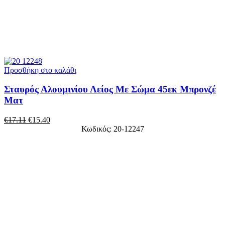
Προσθήκη στο καλάθι
Σταυρός Αλουμινίου Λείος Με Σώμα 45εκ Μπρονζέ
Ματ
€
17.11
€
15.40
Κωδικός: 20-12247