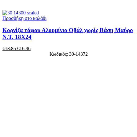
Προσθήκη στο καλάθι
Κορνίζα τάφου Αλουμίνιο Οβάλ χωρίς Βάση Μαύρο
Ν.Τ. 18Χ24
€
18.85
€
16.96
Κωδικός: 30-14372