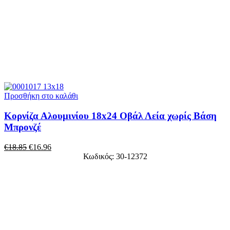
Προσθήκη στο καλάθι
Κορνίζα Αλουμινίου 18x24 Οβάλ Λεία χωρίς Βάση
Μπρονζέ
€
18.85
€
16.96
Κωδικός: 30-12372