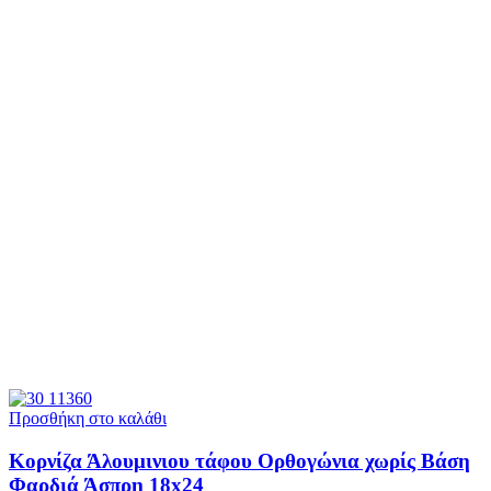
Προσθήκη στο καλάθι
Κορνίζα Άλουμινιου τάφου Ορθογώνια χωρίς Βάση
Φαρδιά Άσπρη 18x24