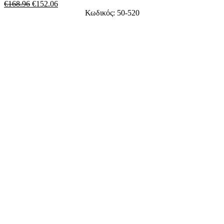
€
168.96
€
152.06
Κωδικός: 50-520