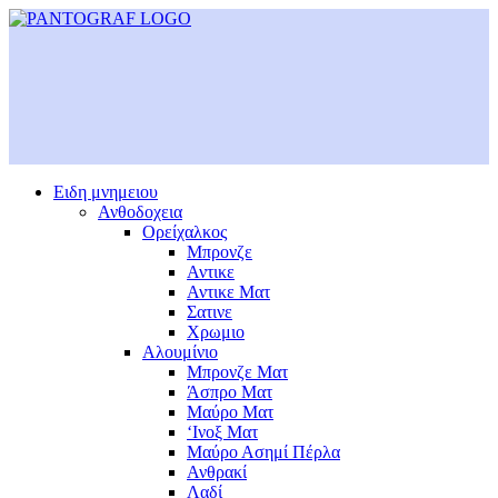
Ειδη μνημειου
Ανθοδοχεια
Ορείχαλκος
Μπρονζε
Αντικε
Αντικε Ματ
Σατινε
Χρωμιο
Αλουμίνιο
Μπρονζε Ματ
Άσπρο Ματ
Μαύρο Ματ
‘Ινοξ Ματ
Μαύρο Ασημί Πέρλα
Ανθρακί
Λαδί