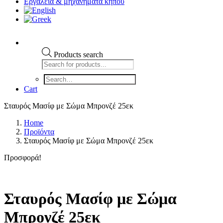
Εργαλεια & μηχανηματα κηπου
Products search
Cart
Σταυρός Μασίφ με Σώμα Μπρονζέ 25εκ
Home
Προϊόντα
Σταυρός Μασίφ με Σώμα Μπρονζέ 25εκ
Προσφορά!
Σταυρός Μασίφ με Σώμα
Μπρονζέ 25εκ