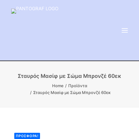
ΕΙΔΗ ΜΝΗΜΕΙΟΥ
Σταυρός Μασίφ με Σώμα Μπρονζέ 60εκ
ΑΔΑΜΑΝΤΟΦΟΡΟΙ ΔΙΣΚΟΙ
Home
Προϊόντα
Σταυρός Μασίφ με Σώμα Μπρονζέ 60εκ
ΠΡΟΪΟΝΤΑ ΜΑΡΜΆΡΟΥ
ΚΑΛΛΙΤΕΧΝΙΚΕΣ ΑΚΙΔΕΣ
ΕΡΓΑΛΕΙΑ & ΜΗΧΑΝΗΜΑΤΑ ΚΗΠΟΥ
ΠΡΟΣΦΟΡΆ!