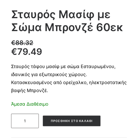
Σταυρός Μασίφ με
Products
Σώμα Μπρονζέ 60εκ
search
€
88.32
CART
€
79.49
Σταυρός τάφου μασίφ με σώμα Εσταυρωμένου,
ιδανικός για εξωτερικούς χώρους.
Κατασκευασμένος από ορείχαλκο, ηλεκτροστατικής
βαφής Μπρονζέ.
Άμεσα Διαθέσιμο
Σταυρός
ΠΡΟΣΘΉΚΗ ΣΤΟ ΚΑΛΆΘΙ
Μασίφ
με