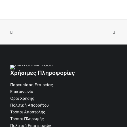
Κορνίζα Άλουμινιου τάφου Ορθογώνια χωρίς Βάση
ΠΡΟΣΘΉΚΗ ΣΤΟ ΚΑΛΆΘΙ
Φαρδιά Άσπρη 18x24
€
18.60
€
16.74
Κωδικός: 30-11361
Χρήσιμες Πληροφορίες
Παρουσίαση Εταιρείας
Επικοινωνία
Όροι Χρήσης
Πολιτική Απορρήτου
Τρόποι Αποστολής
Τρόποι Πληρωμής
Πολιτική Επιστροφών