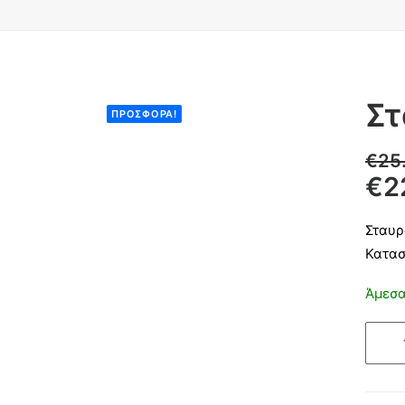
Στ
ΠΡΟΣΦΟΡΆ!
€
25
€
2
Σταυρ
Κατασ
Άμεσα
Σταυρ
Σαγρέ
με
σώμα