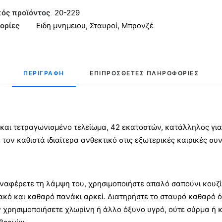
νζέ
ός προϊόντος
20-229
ορίες
Ειδη μνημειου
,
Σταυροί
,
Μπρονζέ
ητα
ΠΕΡΙΓΡΑΦΉ
ΕΠΙΠΡΌΣΘΕΤΕΣ ΠΛΗΡΟΦΟΡΊΕΣ
αι τετραγωνισμένο τελείωμα, 42 εκατοστών, κατάλληλος για
τον καθιστά ιδιαίτερα ανθεκτικό στις εξωτερικές καιρικές συν
ναφέρετε τη λάμψη του, χρησιμοποιήστε απαλό σαπούνι κουζίν
ακό και καθαρό πανάκι αρκεί. Διατηρήστε το σταυρό καθαρό ό
 χρησιμοποιήσετε χλωρίνη ή άλλο όξυνο υγρό, ούτε σύρμα ή κ