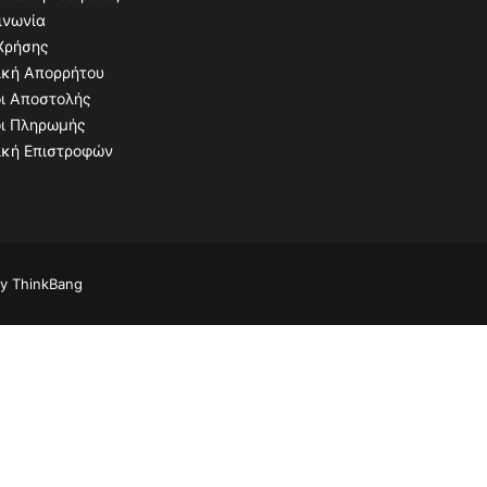
ινωνία
Χρήσης
ική Απορρήτου
ι Αποστολής
ι Πληρωμής
ική Επιστροφών
by
ThinkBang