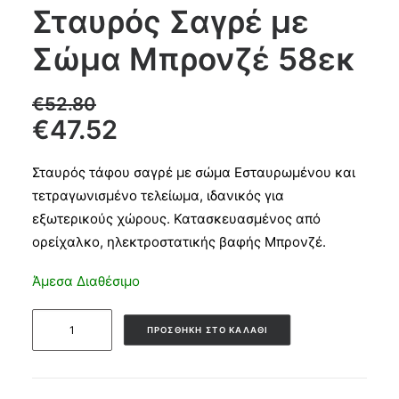
Σταυρός Σαγρέ με
Products
Σώμα Μπρονζέ 58εκ
search
€
52.80
€
47.52
CART
Σταυρός τάφου σαγρέ με σώμα Εσταυρωμένου και
τετραγωνισμένο τελείωμα, ιδανικός για
εξωτερικούς χώρους. Κατασκευασμένος από
ορείχαλκο, ηλεκτροστατικής βαφής Μπρονζέ.
Άμεσα Διαθέσιμο
Σταυρός
ΠΡΟΣΘΉΚΗ ΣΤΟ ΚΑΛΆΘΙ
Σαγρέ
με
Σώμα