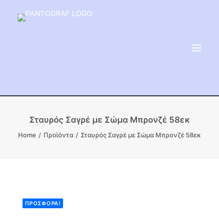
ΕΙΔΗ ΜΝΗΜΕΙΟΥ
Σταυρός Σαγρέ με Σώμα Μπρονζέ 58εκ
ΑΔΑΜΑΝΤΟΦΟΡΟΙ ΔΙΣΚΟΙ
Home
Προϊόντα
Σταυρός Σαγρέ με Σώμα Μπρονζέ 58εκ
ΠΡΟΪΟΝΤΑ ΜΑΡΜΆΡΟΥ
ΚΑΛΛΙΤΕΧΝΙΚΕΣ ΑΚΙΔΕΣ
ΕΡΓΑΛΕΙΑ & ΜΗΧΑΝΗΜΑΤΑ ΚΗΠΟΥ
ΠΡΟΣΦΟΡΆ!