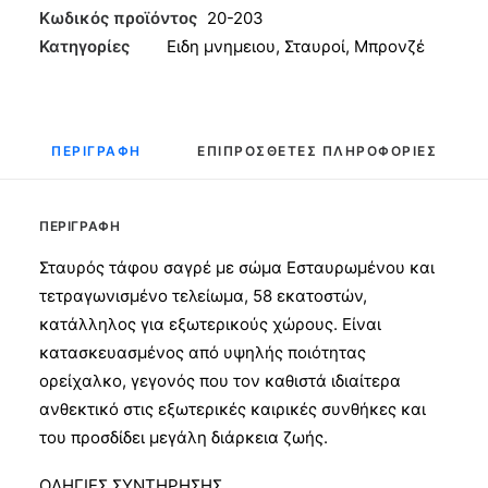
Μπρονζέ
Κωδικός προϊόντος
20-203
58εκ
Κατηγορίες
Ειδη μνημειου
,
Σταυροί
,
Μπρονζέ
ποσότητα
ΠΕΡΙΓΡΑΦΉ
ΕΠΙΠΡΌΣΘΕΤΕΣ ΠΛΗΡΟΦΟΡΊΕΣ
ΠΕΡΙΓΡΑΦΉ
Σταυρός τάφου σαγρέ με σώμα Εσταυρωμένου και
τετραγωνισμένο τελείωμα, 58 εκατοστών,
κατάλληλος για εξωτερικούς χώρους. Είναι
κατασκευασμένος από υψηλής ποιότητας
ορείχαλκο, γεγονός που τον καθιστά ιδιαίτερα
ανθεκτικό στις εξωτερικές καιρικές συνθήκες και
του προσδίδει μεγάλη διάρκεια ζωής.
ΟΔΗΓΙΕΣ ΣΥΝΤΗΡΗΣΗΣ