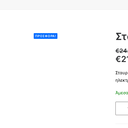
Στ
ΠΡΟΣΦΟΡΆ!
€
24
€
2
Σταυρ
ηλεκτ
Άμεσα
Σταυρ
Στάχυ
Μπρο
38εκ