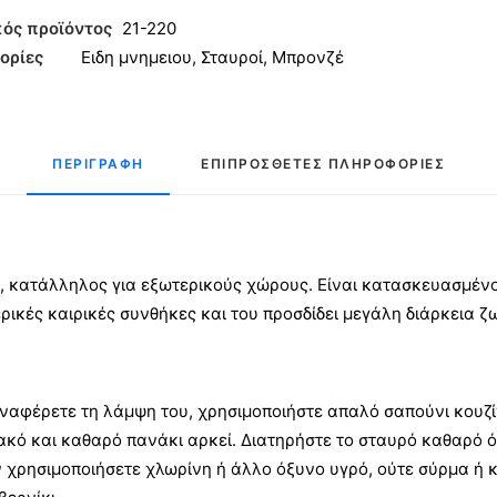
ητα
ός προϊόντος
21-220
ορίες
Ειδη μνημειου
,
Σταυροί
,
Μπρονζέ
ΠΕΡΙΓΡΑΦΉ
ΕΠΙΠΡΌΣΘΕΤΕΣ ΠΛΗΡΟΦΟΡΊΕΣ
, κατάλληλος για εξωτερικούς χώρους. Είναι κατασκευασμέν
ερικές καιρικές συνθήκες και του προσδίδει μεγάλη διάρκεια ζ
ναφέρετε τη λάμψη του, χρησιμοποιήστε απαλό σαπούνι κουζίν
ακό και καθαρό πανάκι αρκεί. Διατηρήστε το σταυρό καθαρό ό
 χρησιμοποιήσετε χλωρίνη ή άλλο όξυνο υγρό, ούτε σύρμα ή κ