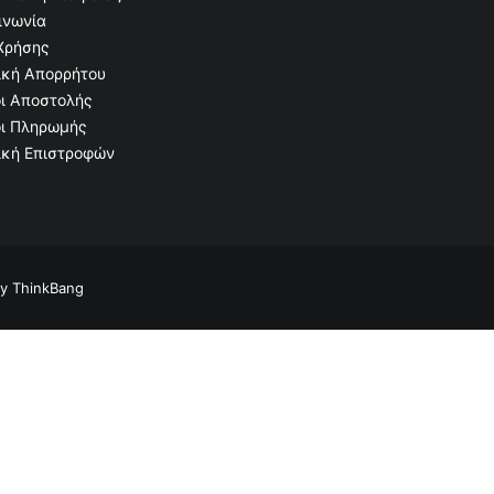
ινωνία
Χρήσης
ική Απορρήτου
ι Αποστολής
ι Πληρωμής
ική Επιστροφών
by
ThinkBang
Ανθοδοχείο τάφου Στρόγγυλο Τριαντάφυλλο 27x14
ΠΡΟΣΘΉΚΗ ΣΤΟ ΚΑΛΆΘΙ