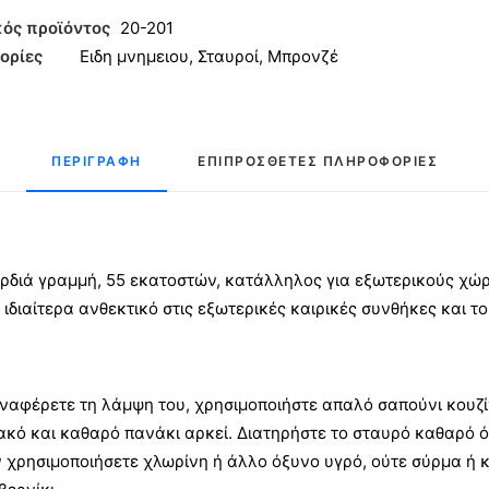
νζέ
ός προϊόντος
20-201
ορίες
Ειδη μνημειου
,
Σταυροί
,
Μπρονζέ
ητα
ΠΕΡΙΓΡΑΦΉ
ΕΠΙΠΡΌΣΘΕΤΕΣ ΠΛΗΡΟΦΟΡΊΕΣ
διά γραμμή, 55 εκατοστών, κατάλληλος για εξωτερικούς χώ
ιδιαίτερα ανθεκτικό στις εξωτερικές καιρικές συνθήκες και τ
ναφέρετε τη λάμψη του, χρησιμοποιήστε απαλό σαπούνι κουζίν
ακό και καθαρό πανάκι αρκεί. Διατηρήστε το σταυρό καθαρό ό
 χρησιμοποιήσετε χλωρίνη ή άλλο όξυνο υγρό, ούτε σύρμα ή κ