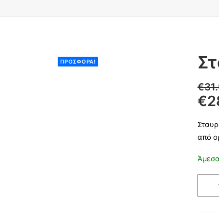
Στ
ΠΡΟΣΦΟΡΆ!
€
31
€
2
Σταυρ
από ο
Άμεσα
Σταυρ
Φαρδ
με
Σώμα