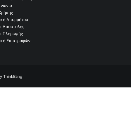
ινωνία
Χρήσης
ική Απορρήτου
ι Αποστολής
ι Πληρωμής
ική Επιστροφών
Κορνίζα Αλουμινίου 11x15 Ορθογώνια Πλάγια Λεία με Βάση πλάγι
by
ThinkBang
ΠΡΟΣΘΉΚΗ ΣΤΟ ΚΑΛΆΘΙ
€
19.47
€
17.52
Κωδικός: 32-12363