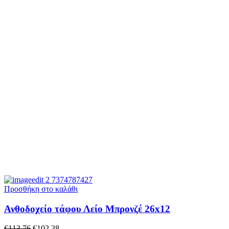
Προσθήκη στο καλάθι
Ανθοδοχείο τάφου Λείο Μπρονζέ 26x12
€
113.76
€
102.38