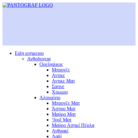
Ειδη μνημειου
Ανθοδοχεια
Ορείχαλκος
Μπρονζε
Αντικε
Αντικε Ματ
Σατινε
Χρωμιο
Αλουμίνιο
Μπρονζε Ματ
Άσπρο Ματ
Μαύρο Ματ
‘Ινοξ Ματ
Μαύρο Ασημί Πέρλα
Ανθρακί
Λαδί