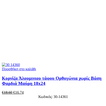
Προσθήκη στο καλάθι
Κορνίζα Άλουμινιου τάφου Ορθογώνια χωρίς Βάση
Φαρδιά Μαύρη 18x24
€
18.60
€
16.74
Κωδικός: 30-14361