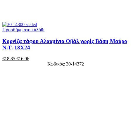
Προσθήκη στο καλάθι
Κορνίζα τάφου Αλουμίνιο Οβάλ χωρίς Βάση Μαύρο
Ν.Τ. 18Χ24
€
18.85
€
16.96
Κωδικός: 30-14372