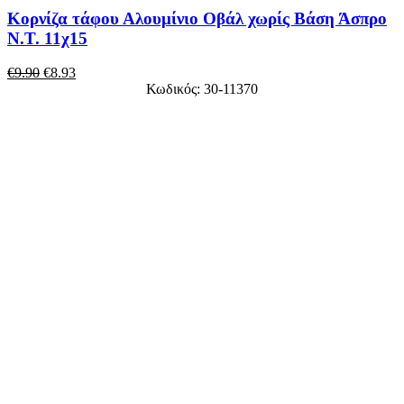
Κορνίζα τάφου Αλουμίνιο Οβάλ χωρίς Βάση Άσπρο
Ν.Τ. 11χ15
€
9.90
€
8.93
Κωδικός: 30-11370