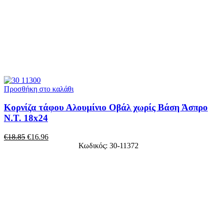
Προσθήκη στο καλάθι
Κορνίζα τάφου Αλουμίνιο Οβάλ χωρίς Βάση Άσπρο
Ν.Τ. 18x24
€
18.85
€
16.96
Κωδικός: 30-11372