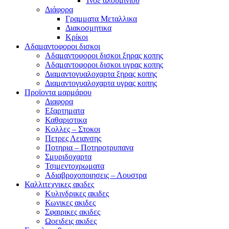
Ίνοξ αλουμινίου
Διάφορα
Γραμματα Μεταλλικα
Διακοσμητικα
Κρίκοι
Αδαμαντοφοροι δισκοι
Αδαμαντοφοροι δισκοι ξηρας κοπης
Αδαμαντοφοροι δισκοι υγρας κοπης
Διαμαντογυαλοχαρτα ξηρας κοπης
Διαμαντογυαλοχαρτα υγρας κοπης
Προϊοντα μαρμάρου
Διαφορα
Εξαρτηματα
Καθαριστικα
Κολλες – Στοκοι
Πετρες Λειανσης
Ποτηρια – Ποτηροτρυπανα
Σμυριδοχαρτα
Τσιμεντοχρωματα
Αδιαβροχοποιησεις – Λουστρα
Καλλιτεχνικες ακιδες
Κυλινδρικες ακιδες
Κωνικες ακιδες
Σφαιρικες ακιδες
Ωοειδεις ακιδες