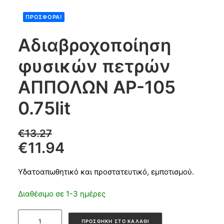
ΠΡΟΣΦΟΡΆ!
Products
search
Αδιαβροχοποίηση
φυσικών πετρών
CART
ΑΠΠΟΛΩΝ ΑΡ-105
0.75lit
€
13.27
€
11.94
Υδατοαπωθητικό και προστατευτικό, εμποτισμού.
Διαθέσιμο σε 1-3 ημέρες
Αδιαβροχοποίηση
ΠΡΟΣΘΉΚΗ ΣΤΟ ΚΑΛΆΘΙ