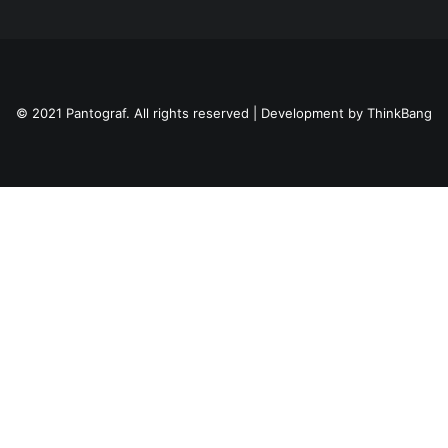
© 2021 Pantograf. All rights reserved | Development by
ThinkBang
Privacy Preference Center
Privacy Preferences