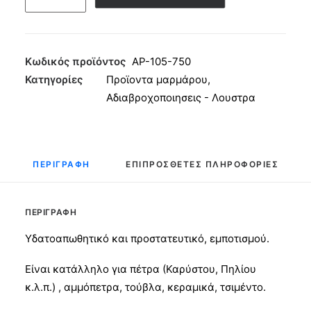
φυσικών
πετρών
ΑΠΠΟΛΩΝ
ΑΡ-105
Κωδικός προϊόντος
ΑΡ-105-750
0.75lit
Κατηγορίες
Προϊοντα μαρμάρου
,
ποσότητα
Αδιαβροχοποιησεις - Λουστρα
ΠΕΡΙΓΡΑΦΉ
ΕΠΙΠΡΌΣΘΕΤΕΣ ΠΛΗΡΟΦΟΡΊΕΣ
ΠΕΡΙΓΡΑΦΉ
Υδατοαπωθητικό και προστατευτικό, εμποτισμού.
Είναι κατάλληλο για πέτρα (Καρύστου, Πηλίου
κ.λ.π.) , αμμόπετρα, τούβλα, κεραμικά, τσιμέντο.