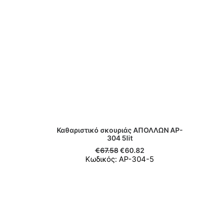
Καθαριστικό σκουριάς ΑΠΟΛΛΩΝ AP-
ΠΡΟΣΘΉΚΗ ΣΤΟ ΚΑΛΆΘΙ
304 5lit
€
67.58
€
60.82
Κωδικός: ΑΡ-304-5