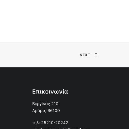
NEXT
Επικοινωνία
Βεργίνας 210,
Δράμα, 66100
τηλ: 25210-20242