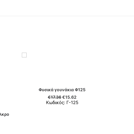
Φυσικά γουνάκια Φ125
ΠΡΟΣΘΉΚΗ ΣΤΟ ΚΑΛΆΘΙ
€
17.36
€
15.62
Κωδικός: Γ-125
έλκρο
Ι