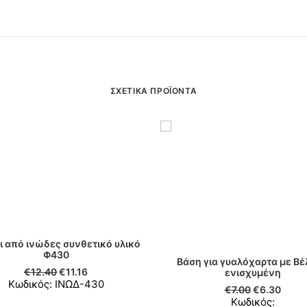
ΣΧΕΤΙΚΆ ΠΡΟΪΌΝΤΑ
ι από ινώδες συνθετικό υλικό
ΠΡΟΣΘΉΚΗ ΣΤΟ ΚΑΛΆΘΙ
Φ430
Βάση για γυαλόχαρτα με Β
€
12.40
€
11.16
ΠΡΟΣΘΉΚΗ ΣΤΟ ΚΑΛΆΘ
ενισχυμένη
Κωδικός: ΙΝΩΔ-430
€
7.00
€
6.30
Κωδικός: