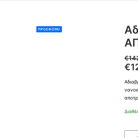
Αδ
ΠΡΟΣΦΟΡΆ!
ΑΠ
€
14
€
1
Αδιαβ
νανοσ
αποτρ
Διαθέ
Αδιαβ