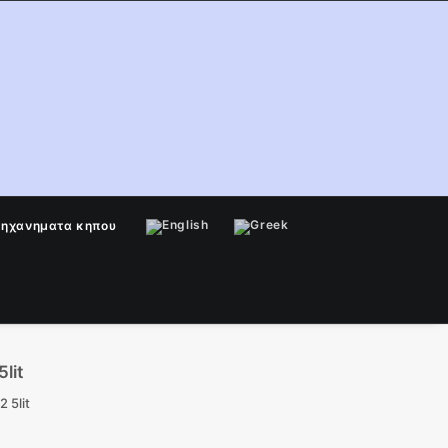
μηχανηματα κηπου
lit
 5lit