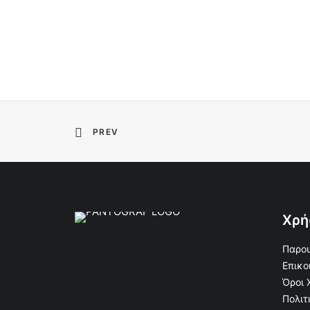
PREV
Χρή
Παρου
Επικο
Όροι 
Πολιτ