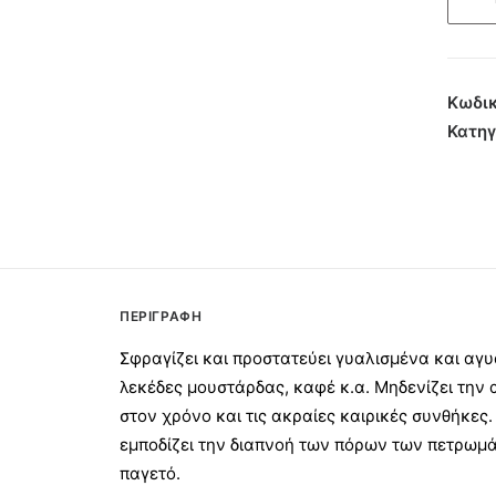
νανοτ
ΑΠΟΛ
AP-
102
Κωδικ
5lit
Κατηγ
ποσότ
ΠΕΡΙΓΡΑΦΉ
Σφραγίζει και προστατεύει γυαλισμένα και αγυ
λεκέδες μουστάρδας, καφέ κ.α. Μηδενίζει την 
στον χρόνο και τις ακραίες καιρικές συνθήκες.
εμποδίζει την διαπνοή των πόρων των πετρωμά
παγετό.