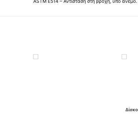
ASTM E514 – Αντίσταση στη βροχή, υπό άνεμο.
Δίσκο