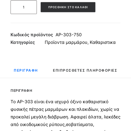
Όξινο
ΠΡΟΣΘΉΚΗ ΣΤΟ ΚΑΛΆΘΙ
καθαριστικό
επιφανειών
ΑΠΟΛΛΩΝ
AP-
Κωδικός προϊόντος
ΑΡ-303-750
303
Κατηγορίες
Προϊοντα μαρμάρου
,
Καθαριστικα
0.75lit
ποσότητα
ΠΕΡΙΓΡΑΦΉ
ΕΠΙΠΡΌΣΘΕΤΕΣ ΠΛΗΡΟΦΟΡΊΕΣ
ΠΕΡΙΓΡΑΦΉ
Το AP-303 είναι ένα ισχυρό όξινο καθαριστικό
φυσικής πέτρας μαρμάρων και πλακιδίων, χωρίς να
προκαλεί μεγάλη διάβρωση. Αφαιρεί άλατα, λεκέδες
από οικοδομικούς ρύπους,σοβατίσματα,