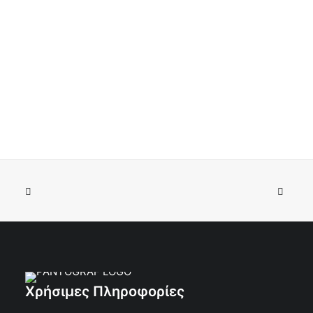
Πέτρες λείανσης νεφρά Απόλλων Νο24
ΠΡΟΣΘΉΚΗ ΣΤΟ ΚΑΛΆΘΙ
€
2.23
Κωδικός:
Χρήσιμες Πληροφορίες